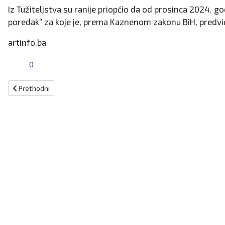
Iz Tužiteljstva su ranije priopćio da od prosinca 2024.
poredak” za koje je, prema Kaznenom zakonu BiH, predviđ
artinfo.ba
0
Prethodni članak: Delegacija Hrvatskog Caritasa u posjetu poplavlj
Prethodni