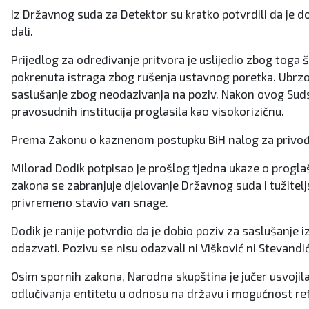
Iz Državnog suda za Detektor su kratko potvrdili da je do
dali.
Prijedlog za određivanje pritvora je uslijedio zbog toga š
pokrenuta istraga zbog rušenja ustavnog poretka. Ubrzo n
saslušanje zbog neodazivanja na poziv. Nakon ovog Sudska p
pravosudnih institucija proglasila kao visokorizičnu.
Prema Zakonu o kaznenom postupku BiH nalog za privođenje
Milorad Dodik potpisao je prošlog tjedna ukaze o proglaš
zakona se zabranjuje djelovanje Državnog suda i tužitelj
privremeno stavio van snage.
Dodik je ranije potvrdio da je dobio poziv za saslušanje 
odazvati. Pozivu se nisu odazvali ni Višković ni Stevandić
Osim spornih zakona, Narodna skupština je jučer usvojila
odlučivanja entitetu u odnosu na državu i mogućnost ref