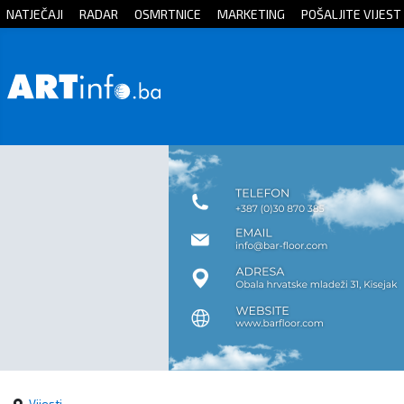
NATJEČAJI
RADAR
OSMRTNICE
MARKETING
POŠALJITE VIJEST
Početna
Vijesti
Sport
Kultura
Crna
kronika
Politika
Zanimljivosti