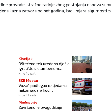
 godine provode istražne radnje zbog postojanja osnova sum
ena kazna zatvora od pet godina, kao i mjera sigurnosti z
enim područjima BiH
Kiseljak
Oštećeno tek uređeno dječje
igralište u stambenom
naselju
Prije 10 sati
SKB Mostar
Vozač podlegao ozljedama
nakon sudara kod
Tomislavgrada
Prije 11 sati
Međugorje
Završeno je ovogodišnje