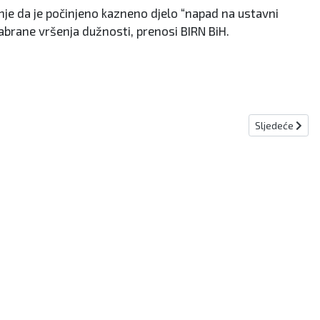
nje da je počinjeno kazneno djelo “napad na ustavni
abrane vršenja dužnosti, prenosi BIRN BiH.
Sljedeći člana
Sljedeće