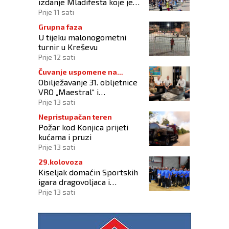
izdanje Mladifesta koje je
okupilo mlade iz 73 zemlje
Prije 11 sati
svijeta
Grupna faza
U tijeku malonogometni
turnir u Kreševu
Prije 12 sati
Čuvanje uspomene na
Obilježavanje 31. obljetnice
branitelje
VRO „Maestral“ i
oslobođenja Jajca uz
Prije 13 sati
pokroviteljstvo HNS-a BiH
Nepristupačan teren
Požar kod Konjica prijeti
kućama i pruzi
Prije 13 sati
29.kolovoza
Kiseljak domaćin Sportskih
igara dragovoljaca i
veterana HVO-a ŽSB i Dana
Prije 13 sati
branitelja