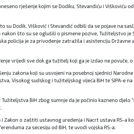
neseno rješenje kojim se Dodiku, Stevandiću i Viškoviću odr
to su Dodik, Višković i Stevandić odbili da se pojave na sasl
akon što su se oglušili o pismene pozive, Tužiteljstvo je S
olicija je za privođenje zatražila i asistenciju Državne agen
 vrijedi sve dok ga tužitelj koji ga je izdao ne povuče, o 
enju zakona koji su usvojeni na posebnoj sjednici Narodne s
stva, Visokog sudskog i tužiteljskog vijeća BiH te SIPA-e n
iz Tužiteljstva BiH zbog sumnje da je počinio kazneno djelo
.
 i Zakon o zaštiti ustavnog uređenja i Nacrt ustava RS-a k
erenduma za secesiju od BiH, te uvodi vojska RS-a.