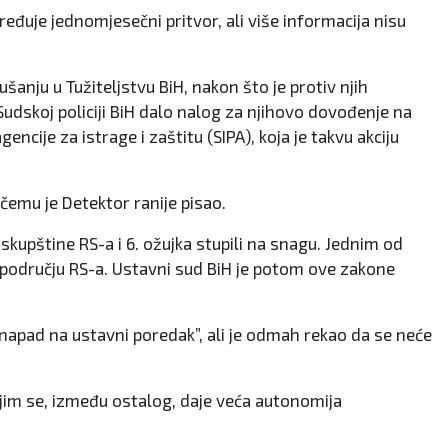
eđuje jednomjesečni pritvor, ali više informacija nisu
ušanju u Tužiteljstvu BiH, nakon što je protiv njih
udskoj policiji BiH dalo nalog za njihovo dovođenje na
cije za istrage i zaštitu (SIPA), koja je takvu akciju
čemu je Detektor ranije pisao.
kupštine RS-a i 6. ožujka stupili na snagu. Jednim od
a području RS-a. Ustavni sud BiH je potom ove zakone
 “napad na ustavni poredak”, ali je odmah rekao da se neće
ojim se, između ostalog, daje veća autonomija