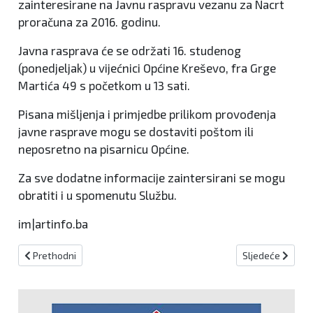
zainteresirane na Javnu raspravu vezanu za Nacrt
proračuna za 2016. godinu.
Javna rasprava će se održati 16. studenog
(ponedjeljak) u vijećnici Općine Kreševo, fra Grge
Martića 49 s početkom u 13 sati.
Pisana mišljenja i primjedbe prilikom provođenja
javne rasprave mogu se dostaviti poštom ili
neposretno na pisarnicu Općine.
Za sve dodatne informacije zaintersirani se mogu
obratiti i u spomenutu Službu.
im|artinfo.ba
Prethodni članak: Kiseljak: Stranka rada uništava prirodu
Sljedeći članak:
Prethodni
Sljedeće