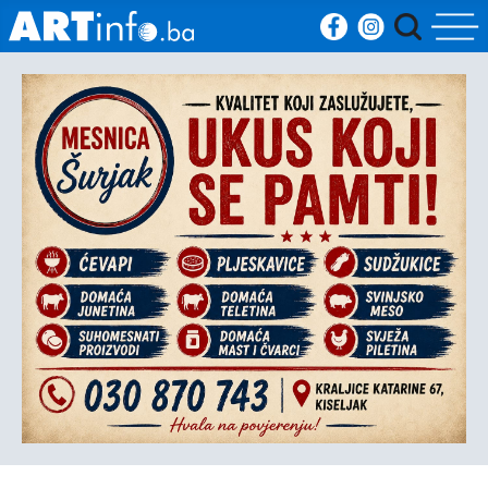
Početna
Vijesti
Sport
Kultura
Crna
kronika
Politika
Zanimljivosti