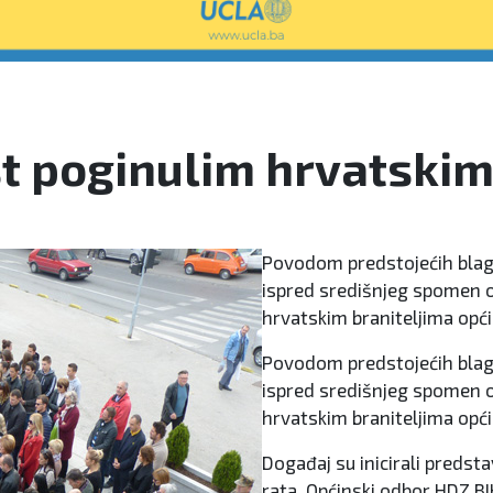
t poginulim hrvatskim
Povodom predstojećih blagda
ispred središnjeg spomen o
hrvatskim braniteljima opći
Povodom predstojećih blagda
ispred središnjeg spomen o
hrvatskim braniteljima opći
Događaj su inicirali predst
rata, Općinski odbor HDZ BI