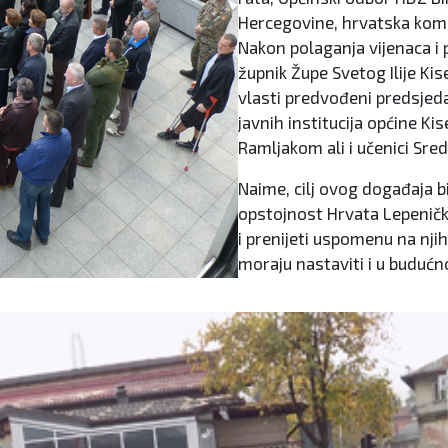
Hercegovine, hrvatska komp
Nakon polaganja vijenaca i pa
župnik Župe Svetog Ilije Kis
vlasti predvođeni predsjed
javnih institucija općine 
Ramljakom ali i učenici Sre
Naime, cilj ovog događaja bio
opstojnost Hrvata Lepeničke
i prenijeti uspomenu na njih
moraju nastaviti i u budućno