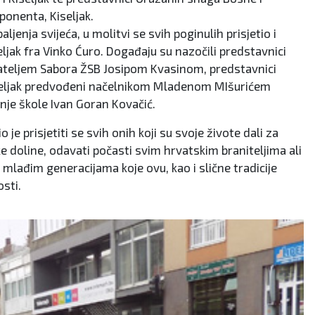
onenta, Kiseljak.
ljenja svijeća, u molitvi se svih poginulih prisjetio i
eljak fra Vinko Ćuro. Događaju su nazočili predstavnici
ateljem Sabora ŽSB Josipom Kvasinom, predstavnici
Kiseljak predvođeni načelnikom Mladenom MIšurićem
dnje škole Ivan Goran Kovačić.
 je prisjetiti se svih onih koji su svoje živote dali za
 doline, odavati počasti svim hrvatskim braniteljima ali
 mlađim generacijama koje ovu, kao i slične tradicije
sti.