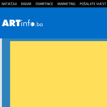
NATJEČAJI
RADAR
OSMRTNICE
MARKETING
POŠALJITE VIJEST
Početna
Vijesti
Sport
Kultura
Crna
kronika
Politika
Zanimljivosti