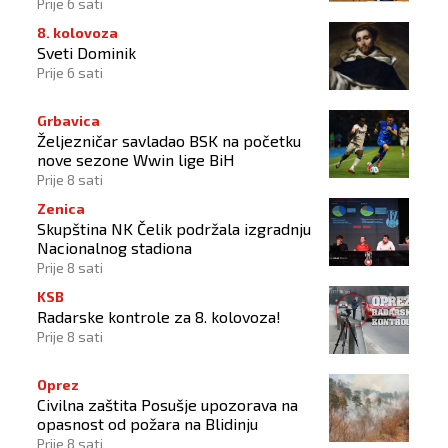
Prije 6 sati
8. kolovoza
Sveti Dominik
Prije 6 sati
Grbavica
Željezničar savladao BSK na početku
nove sezone Wwin lige BiH
Prije 8 sati
Zenica
Skupština NK Čelik podržala izgradnju
Nacionalnog stadiona
Prije 8 sati
KSB
Radarske kontrole za 8. kolovoza!
Prije 8 sati
Oprez
Civilna zaštita Posušje upozorava na
opasnost od požara na Blidinju
Prije 8 sati