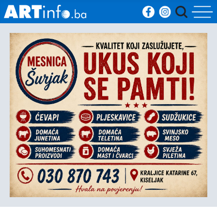
Početna
Vijesti
Sport
Kultura
Crna
kronika
Politika
Zanimljivosti