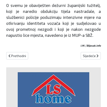
O svemu je obaviješten dežurni županijski tužitelj,
koji je naredio obdukciju tijela nastradale, a
službenici policije poduzimaju intenzivne mjere na
otkrivanju identiteta vozača koji je sudjelovao u
ovoj prometnoj nezgodi i koji je nakon nezgode
napustio lice mjesta, navedeno je iz MUP-a SBŽ.
I.M. | Bljesak.info
Prethodni članak: KREŠEVO SANIRA POSLJEDICE POPLAVA
Sljedeći člana
Prethodni
Sljedeće