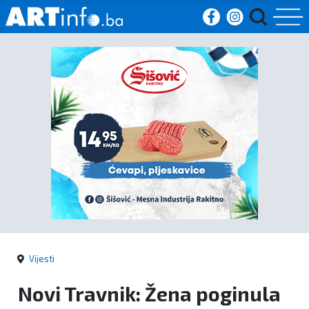
Početna
Vijesti
Sport
Kultura
Crna
kronika
Vijesti
Politika
Novi Travnik: Žena poginula
Zanimljivosti