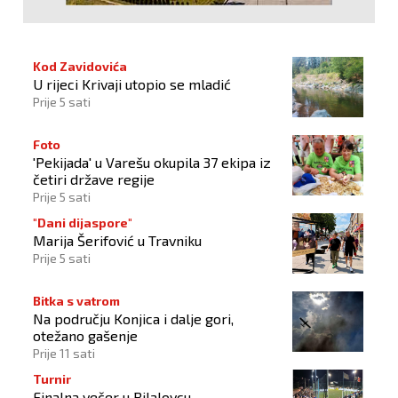
Kod Zavidovića
U rijeci Krivaji utopio se mladić
Prije 5 sati
Foto
'Pekijada' u Varešu okupila 37 ekipa iz
četiri države regije
Prije 5 sati
"Dani dijaspore"
Marija Šerifović u Travniku
Prije 5 sati
Bitka s vatrom
Na području Konjica i dalje gori,
otežano gašenje
Prije 11 sati
Turnir
Finalna večer u Bilalovcu