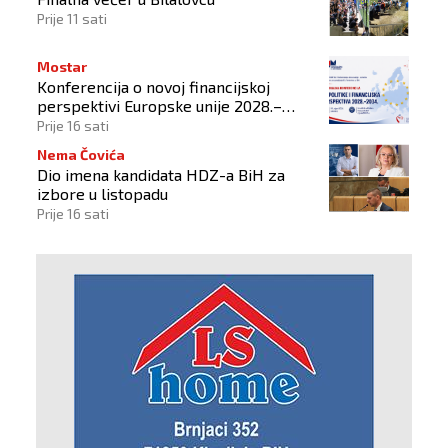
Prije 11 sati
Mostar
Konferencija o novoj financijskoj
perspektivi Europske unije 2028.–
2034.
Prije 16 sati
Nema Čovića
Dio imena kandidata HDZ-a BiH za
izbore u listopadu
Prije 16 sati