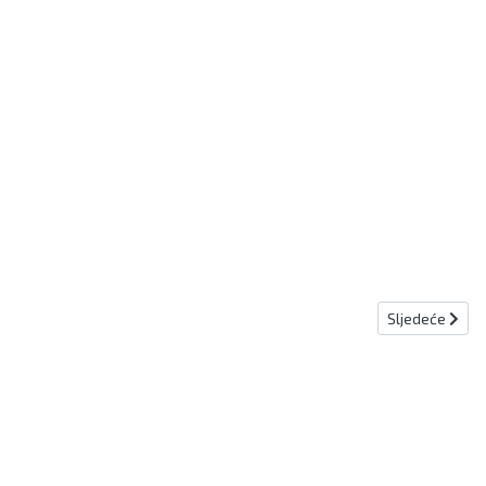
Sljedeći član
Sljedeće