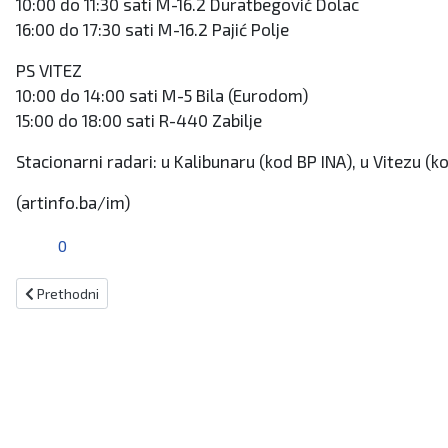
10:00 do 11:30 sati M-16.2 Duratbegović Dolac
16:00 do 17:30 sati M-16.2 Pajić Polje
PS VITEZ
10:00 do 14:00 sati M-5 Bila (Eurodom)
15:00 do 18:00 sati R-440 Zabilje
Stacionarni radari: u Kalibunaru (kod BP INA), u Vitezu (ko
(artinfo.ba/im)
0
Prethodni članak: Kiseljačani vrijedno rade na pripremi nedjeljnog 
Prethodni