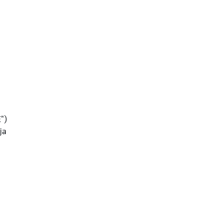
”)
ja