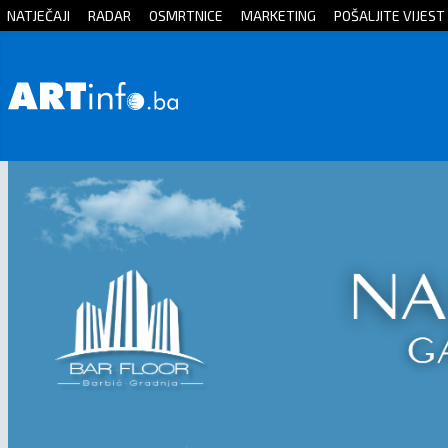
NATJEČAJI
RADAR
OSMRTNICE
MARKETING
POŠALJITE VIJEST
Početna
Vijesti
Sport
Kultura
Crna
kronika
Politika
Zanimljivosti