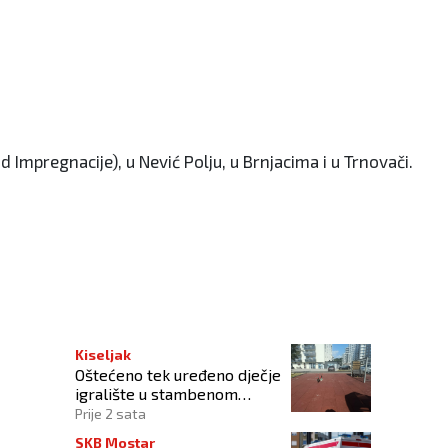
d Impregnacije), u Nević Polju, u Brnjacima i u Trnovači.
spektakla
Kiseljak
Oštećeno tek uređeno dječje
igralište u stambenom
naselju
Prije 2 sata
SKB Mostar