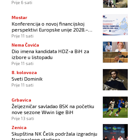
Prije 6 sati
Mostar
Konferencija o novoj financijskoj
perspektivi Europske unije 2028.–
2034.
Prije 11 sati
Nema Čovića
Dio imena kandidata HDZ-a BiH za
izbore u listopadu
Prije 11 sati
8. kolovoza
Sveti Dominik
Prije 11 sati
Grbavica
Željezničar savladao BSK na početku
nove sezone Wwin lige BiH
Prije 13 sati
Zenica
Skupština NK Čelik podržala izgradnju
Nacionalnog stadiona