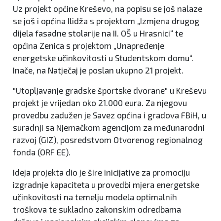
Uz projekt općine Kreševo, na popisu se još nalaze
se još i općina Ilidža s projektom „Izmjena drugog
dijela fasadne stolarije na II. OŠ u Hrasnici“ te
općina Zenica s projektom „Unapređenje
energetske učinkovitosti u Studentskom domu“.
Inače, na Natječaj je poslan ukupno 21 projekt.
"Utopljavanje gradske športske dvorane" u Kreševu
projekt je vrijedan oko 21.000 eura. Za njegovu
provedbu zadužen je Savez općina i gradova FBiH, u
suradnji sa Njemačkom agencijom za međunarodni
razvoj (GIZ), posredstvom Otvorenog regionalnog
fonda (ORF EE).
Ideja projekta dio je šire inicijative za promociju
izgradnje kapaciteta u provedbi mjera energetske
učinkovitosti na temelju modela optimalnih
troškova te sukladno zakonskim odredbama