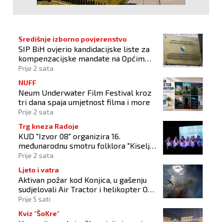
Središnje izborno povjerenstvo
SIP BiH ovjerio kandidacijske liste za
kompenzacijske mandate na Općim
izborima 2026
Prije 2 sata
NUFF
Neum Underwater Film Festival kroz
tri dana spaja umjetnost filma i more
Prije 2 sata
Trg kneza Radoje
KUD "Izvor 08" organizira 16.
međunarodnu smotru folklora "Kiseljak
2026"
Prije 2 sata
Ljeto i vatra
Aktivan požar kod Konjica, u gašenju
sudjelovali Air Tractor i helikopter OS-
a BiH
Prije 5 sati
Kviz "ŠoKre"