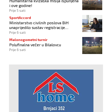
Humanitarna kvizaška misija ispunjena
i ove godine!
Prije 5 sati
SportAccord
Ministarstvo civilnih poslova BiH
unaprijedilo sustav registracije
sportskih organizacija
Prije 6 sati
Malonogometni turnir
Polufinalna večer u Bilalovcu
Prije 6 sati