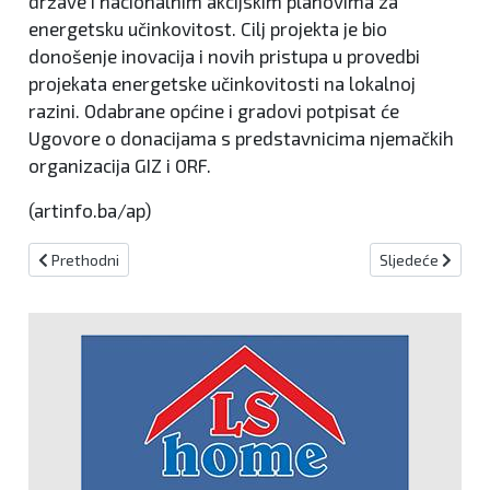
države i nacionalnim akcijskim planovima za
energetsku učinkovitost. Cilj projekta je bio
donošenje inovacija i novih pristupa u provedbi
projekata energetske učinkovitosti na lokalnoj
razini. Odabrane općine i gradovi potpisat će
Ugovore o donacijama s predstavnicima njemačkih
organizacija GIZ i ORF.
(artinfo.ba/ap)
Prethodni članak: NEKA I HRVATSKI NAROD U BIH DOČEKA SVOJ US
Sljedeći članak
Prethodni
Sljedeće