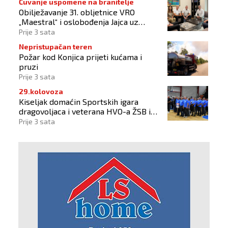
Čuvanje uspomene na branitelje
Obilježavanje 31. obljetnice VRO
„Maestral“ i oslobođenja Jajca uz
pokroviteljstvo HNS-a BiH
Prije 3 sata
Nepristupačan teren
Požar kod Konjica prijeti kućama i
pruzi
Prije 3 sata
29.kolovoza
Kiseljak domaćin Sportskih igara
dragovoljaca i veterana HVO-a ŽSB i
Dana branitelja
Prije 3 sata