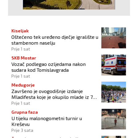
Kiseljak
Oštećeno tek uređeno dječje igralište u
stambenom naselju
Prije 1 sat
SKB Mostar
Vozač podlegao ozljedama nakon
sudara kod Tomislavgrada
Prije 1 sat
Međugorje
Završeno je ovogodišnje izdanje
Mladifesta koje je okupilo mlade iz 73
zemlje svijeta
Prije 1 sat
Grupna faza
U tijeku malonogometni turnir u
Kreševu
Prije 3 sata