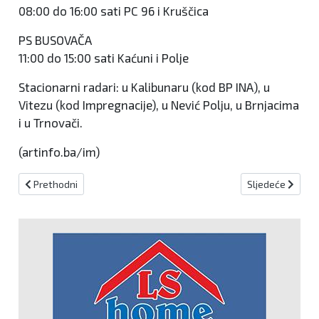
08:00 do 16:00 sati PC 96 i Kruščica
PS BUSOVAČA
11:00 do 15:00 sati Kaćuni i Polje
Stacionarni radari: u Kalibunaru (kod BP INA), u
Vitezu (kod Impregnacije), u Nević Polju, u Brnjacima
i u Trnovači.
(artinfo.ba/im)
Prethodni članak: OPREZ, RADARSKE KONTROLE!
Sljedeći članak:
Prethodni
Sljedeće