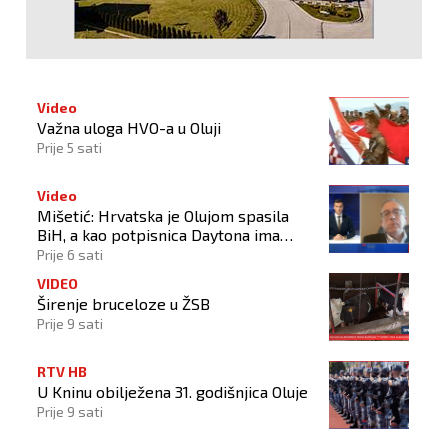
Video
Važna uloga HVO-a u Oluji
Prije 5 sati
Video
Mišetić: Hrvatska je Olujom spasila
BiH, a kao potpisnica Daytona ima
puno pravo štititi hrvatski narod
Prije 6 sati
VIDEO
Širenje bruceloze u ŽSB
Prije 9 sati
RTV HB
U Kninu obilježena 31. godišnjica Oluje
Prije 9 sati