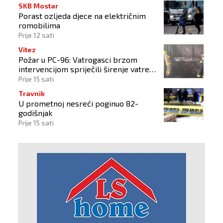
SKB Mostar
Porast ozljeda djece na električnim
romobilima
Prije 12 sati
Vitez
Požar u PC-96: Vatrogasci brzom
intervencijom spriječili širenje vatre
na okolne objekte
Prije 15 sati
Travnik
U prometnoj nesreći poginuo 82-
godišnjak
Prije 15 sati