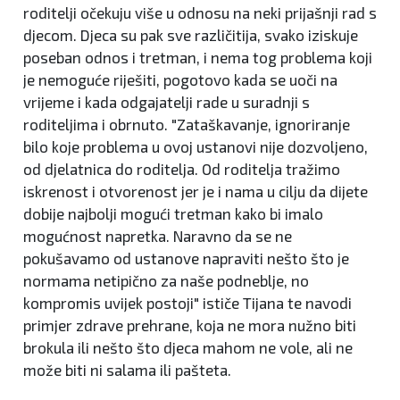
roditelji očekuju više u odnosu na neki prijašnji rad s
djecom. Djeca su pak sve različitija, svako iziskuje
poseban odnos i tretman, i nema tog problema koji
je nemoguće riješiti, pogotovo kada se uoči na
vrijeme i kada odgajatelji rade u suradnji s
roditeljima i obrnuto. "Zataškavanje, ignoriranje
bilo koje problema u ovoj ustanovi nije dozvoljeno,
od djelatnica do roditelja. Od roditelja tražimo
iskrenost i otvorenost jer je i nama u cilju da dijete
dobije najbolji mogući tretman kako bi imalo
mogućnost napretka. Naravno da se ne
pokušavamo od ustanove napraviti nešto što je
normama netipično za naše podneblje, no
kompromis uvijek postoji" ističe Tijana te navodi
primjer zdrave prehrane, koja ne mora nužno biti
brokula ili nešto što djeca mahom ne vole, ali ne
može biti ni salama ili pašteta.