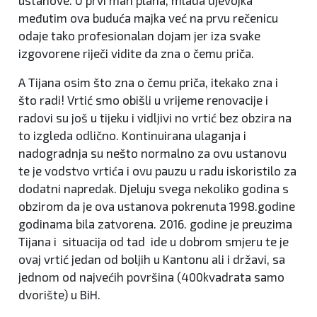
ustanove. U prvi mah plaha, mlada djevojka
međutim ova buduća majka već na prvu rečenicu
odaje tako profesionalan dojam jer iza svake
izgovorene riječi vidite da zna o čemu priča.
A Tijana osim što zna o čemu priča, itekako zna i
što radi! Vrtić smo obišli u vrijeme renovacije i
radovi su još u tijeku i vidljivi no vrtić bez obzira na
to izgleda odlično. Kontinuirana ulaganja i
nadogradnja su nešto normalno za ovu ustanovu
te je vodstvo vrtića i ovu pauzu u radu iskoristilo za
dodatni napredak. Djeluju svega nekoliko godina s
obzirom da je ova ustanova pokrenuta 1998.godine
godinama bila zatvorena. 2016. godine je preuzima
Tijana i situacija od tad ide u dobrom smjeru te je
ovaj vrtić jedan od boljih u Kantonu ali i državi, sa
jednom od najvećih površina (400kvadrata samo
dvorište) u BiH.