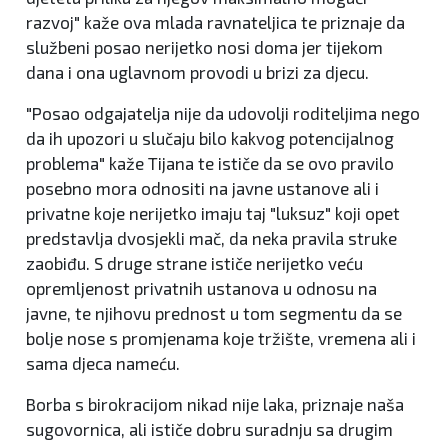
razvoj" kaže ova mlada ravnateljica te priznaje da
službeni posao nerijetko nosi doma jer tijekom
dana i ona uglavnom provodi u brizi za djecu.
"Posao odgajatelja nije da udovolji roditeljima nego
da ih upozori u slučaju bilo kakvog potencijalnog
problema" kaže Tijana te ističe da se ovo pravilo
posebno mora odnositi na javne ustanove ali i
privatne koje nerijetko imaju taj "luksuz" koji opet
predstavlja dvosjekli mač, da neka pravila struke
zaobiđu. S druge strane ističe nerijetko veću
opremljenost privatnih ustanova u odnosu na
javne, te njihovu prednost u tom segmentu da se
bolje nose s promjenama koje tržište, vremena ali i
sama djeca nameću.
Borba s birokracijom nikad nije laka, priznaje naša
sugovornica, ali ističe dobru suradnju sa drugim