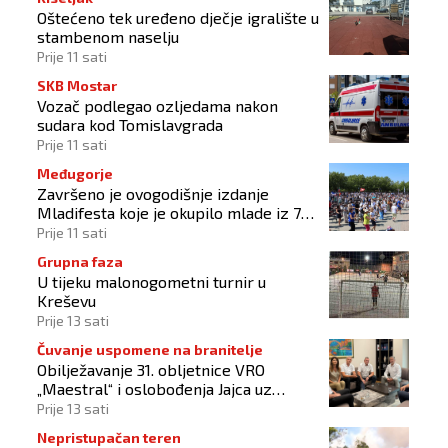
Oštećeno tek uređeno dječje igralište u
stambenom naselju
Prije 11 sati
SKB Mostar
Vozač podlegao ozljedama nakon
sudara kod Tomislavgrada
Prije 11 sati
Međugorje
Završeno je ovogodišnje izdanje
Mladifesta koje je okupilo mlade iz 73
zemlje svijeta
Prije 11 sati
Grupna faza
U tijeku malonogometni turnir u
Kreševu
Prije 13 sati
Čuvanje uspomene na branitelje
Obilježavanje 31. obljetnice VRO
„Maestral“ i oslobođenja Jajca uz
pokroviteljstvo HNS-a BiH
Prije 13 sati
Nepristupačan teren