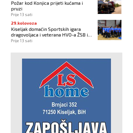
Požar kod Konjica prijeti kućama i
pruzi
Prije 13 sati
29.kolovoza
Kiseljak domaćin Sportskih igara
dragovoljaca i veterana HVO-a ŽSB i
Dana branitelja
Prije 13 sati