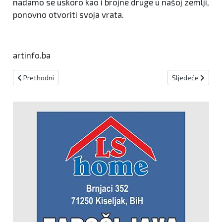
nadamo se uskoro kao i brojne druge u našoj zemlji,
ponovno otvoriti svoja vrata.
artinfo.ba
Prethodni članak: Višemilijunska ulaganja u cestovnu infrastruktu
Sljedeći članak:
Prethodni
Sljedeće