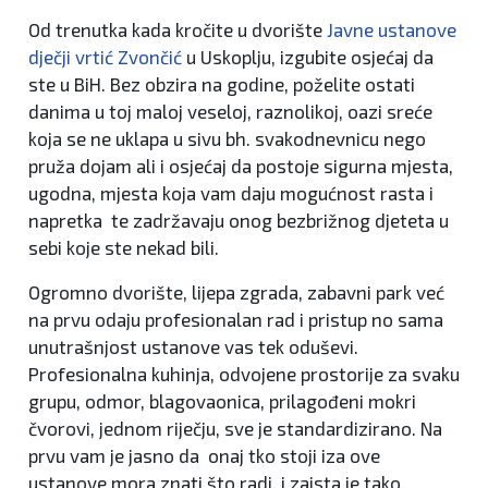
Od trenutka kada kročite u dvorište
Javne ustanove
dječji vrtić Zvončić
u Uskoplju, izgubite osjećaj da
ste u BiH. Bez obzira na godine, poželite ostati
danima u toj maloj veseloj, raznolikoj, oazi sreće
koja se ne uklapa u sivu bh. svakodnevnicu nego
pruža dojam ali i osjećaj da postoje sigurna mjesta,
ugodna, mjesta koja vam daju mogućnost rasta i
napretka te zadržavaju onog bezbrižnog djeteta u
sebi koje ste nekad bili.
Ogromno dvorište, lijepa zgrada, zabavni park već
na prvu odaju profesionalan rad i pristup no sama
unutrašnjost ustanove vas tek oduševi.
Profesionalna kuhinja, odvojene prostorije za svaku
grupu, odmor, blagovaonica, prilagođeni mokri
čvorovi, jednom riječju, sve je standardizirano. Na
prvu vam je jasno da onaj tko stoji iza ove
ustanove mora znati što radi, i zaista je tako.