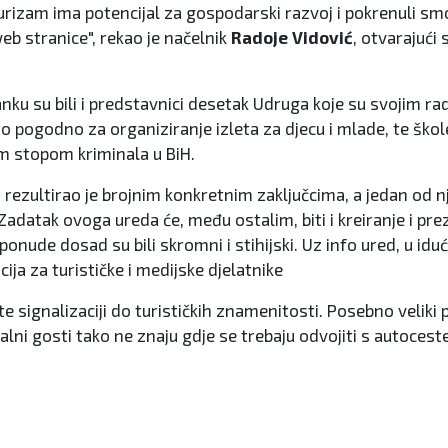
turizam ima potencijal za gospodarski razvoj i pokrenuli sm
web stranice", rekao je načelnik
Radoje Vidović
, otvarajući
nku su bili i predstavnici desetak Udruga koje su svojim r
o pogodno za organiziranje izleta za djecu i mlade, te škole
m stopom kriminala u BiH.
rezultirao je brojnim konkretnim zaključcima, a jedan od nji
Zadatak ovoga ureda će, među ostalim, biti i kreiranje i pr
 ponude dosad su bili skromni i stihijski. Uz info ured, u idu
ija za turističke i medijske djelatnike
j, te signalizaciji do turističkih znamenitosti. Posebno velik
lni gosti tako ne znaju gdje se trebaju odvojiti s autoceste, 