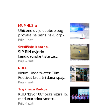
A U SREDIŠNJOJ BOSNI
MUP HNŽ-a
Uhićene dvije osobe zbog
provale na benzinsku crpku
u Konjicu
Prije 1 sat
Središnje izborno
SIP BiH ovjerio
povjerenstvo
kandidacijske liste za
kompenzacijske mandate na
Prije 4 sati
Općim izborima 2026
NUFF
Neum Underwater Film
Festival kroz tri dana spaja
umjetnost filma i more
Prije 4 sati
Trg kneza Radoje
KUD "Izvor 08" organizira 16.
međunarodnu smotru
folklora "Kiseljak 2026"
Prije 4 sati