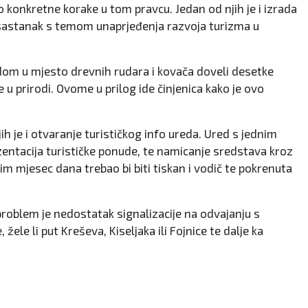
o konkretne korake u tom pravcu. Jedan od njih je i izrada
 sastanak s temom unaprjeđenja razvoja turizma u
adom u mjesto drevnih rudara i kovača doveli desetke
 u prirodi. Ovome u prilog ide činjenica kako je ovo
h je i otvaranje turističkog info ureda. Ured s jednim
ezentacija turističke ponude, te namicanje sredstava kroz
ćim mjesec dana trebao bi biti tiskan i vodič te pokrenuta
i problem je nedostatak signalizacije na odvajanju s
žele li put Kreševa, Kiseljaka ili Fojnice te dalje ka