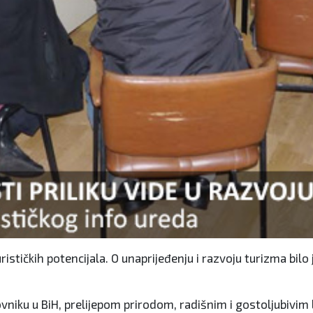
urističkih potencijala. O unaprijeđenju i razvoju turizma bi
niku u BiH, prelijepom prirodom, radišnim i gostoljubivim 