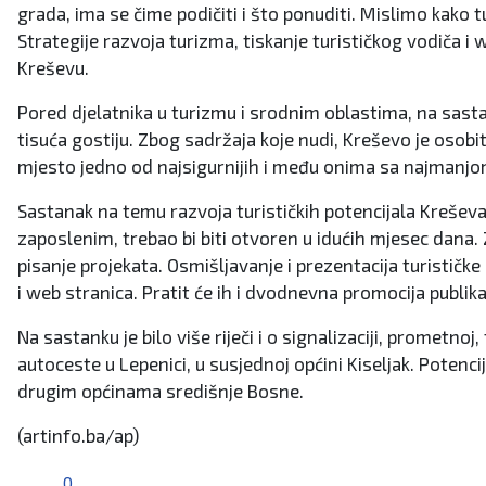
grada, ima se čime podičiti i što ponuditi. Mislimo kako 
Strategije razvoja turizma, tiskanje turističkog vodiča i 
Kreševu.
Pored djelatnika u turizmu i srodnim oblastima, na sasta
tisuća gostiju. Zbog sadržaja koje nudi, Kreševo je osobit
mjesto jedno od najsigurnijih i među onima sa najmanjo
Sastanak na temu razvoja turističkih potencijala Kreševa 
zaposlenim, trebao bi biti otvoren u idućih mjesec dana. 
pisanje projekata. Osmišljavanje i prezentacija turističke
i web stranica. Pratit će ih i dvodnevna promocija publikac
Na sastanku je bilo više riječi i o signalizaciji, prometno
autoceste u Lepenici, u susjednoj općini Kiseljak. Potencija
drugim općinama središnje Bosne.
(artinfo.ba/ap)
0