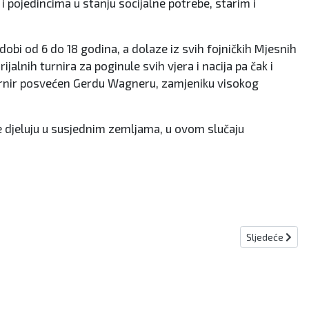
 i pojedincima u stanju socijalne potrebe, starim i
bi od 6 do 18 godina, a dolaze iz svih fojničkih Mjesnih
jalnih turnira za poginule svih vjera i nacija pa čak i
 turnir posvećen Gerdu Wagneru, zamjeniku visokog
e djeluju u susjednim zemljama, u ovom slučaju
Sljedeći člana
Sljedeće