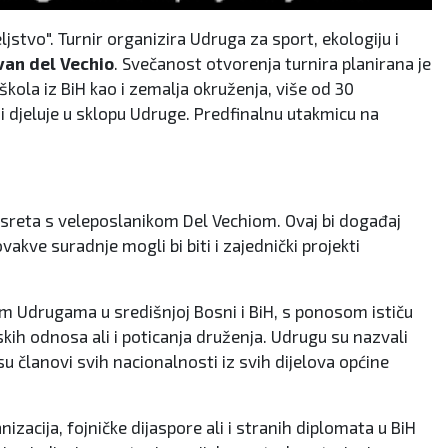
vo". Turnir organizira Udruga za sport, ekologiju i
van del Vechio
. Svečanost otvorenja turnira planirana je
škola iz BiH kao i zemalja okruženja, više od 30
 djeluje u sklopu Udruge. Predfinalnu utakmicu na
usreta s veleposlanikom Del Vechiom. Ovaj bi događaj
akve suradnje mogli bi biti i zajednički projekti
im Udrugama u središnjoj Bosni i BiH, s ponosom ističu
skih odnosa ali i poticanja druženja. Udrugu su nazvali
u članovi svih nacionalnosti iz svih dijelova općine
cija, fojničke dijaspore ali i stranih diplomata u BiH