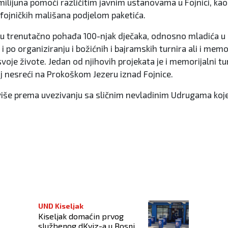
 milijuna pomoći različitim javnim ustanovama u Fojnici, kao
o fojničkih mališana podjelom paketića.
 trenutačno pohađa 100-njak dječaka, odnosno mladića u do
 po organiziranju i božićnih i bajramskih turnira ali i memori
svoje živote. Jedan od njihovih projekata je i memorijalni
oj nesreći na Prokoškom Jezeru iznad Fojnice.
 više prema uvezivanju sa sličnim nevladinim Udrugama koj
anite dio uspješnog ljubičasto-bijelog tima
UND Kiseljak
Kiseljak domaćin prvog
službenog dKviz-a u Bosni i