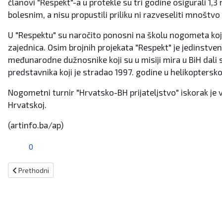
članovi "Respekt"-a u protekle su tri godine osigurali 1,3
bolesnim, a nisu propustili priliku ni razveseliti mnoštv
U "Respektu" su naročito ponosni na školu nogometa koju
zajednica. Osim brojnih projekata "Respekt" je jedinstven i
međunarodne dužnosnike koji su u misiji mira u BiH dali 
predstavnika koji je stradao 1997. godine u helikoptersk
Nogometni turnir "Hrvatsko-BH prijateljstvo" iskorak je
Hrvatskoj.
(artinfo.ba/ap)
0
Prethodni članak: Kiseljačke mažoretkinje traže nove članice - Post
Prethodni