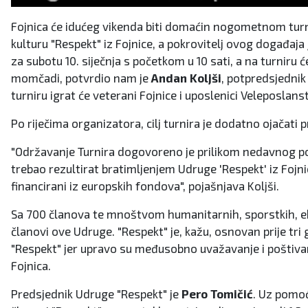
Fojnica će idućeg vikenda biti domaćin nogometnom turni
kulturu "Respekt" iz Fojnice, a pokrovitelj ovog događaja
za subotu 10. siječnja s početkom u 10 sati, a na turniru 
momčadi, potvrdio nam je
Andan Koljši
, potpredsjednik
turniru igrat će veterani Fojnice i uposlenici Veleposlans
Po riječima organizatora, cilj turnira je dodatno ojačati p
"Održavanje Turnira dogovoreno je prilikom nedavnog po
trebao rezultirat bratimljenjem Udruge 'Respekt' iz Fojnic
financirani iz europskih fondova", pojašnjava Koljši.
Sa 700 članova te mnoštvom humanitarnih, sporstkih, eko
članovi ove Udruge. "Respekt" je, kažu, osnovan prije tri
"Respekt" jer upravo su međusobno uvažavanje i poštivanje
Fojnica.
Predsjednik Udruge "Respekt" je
Pero Tomičić
. Uz pomoć