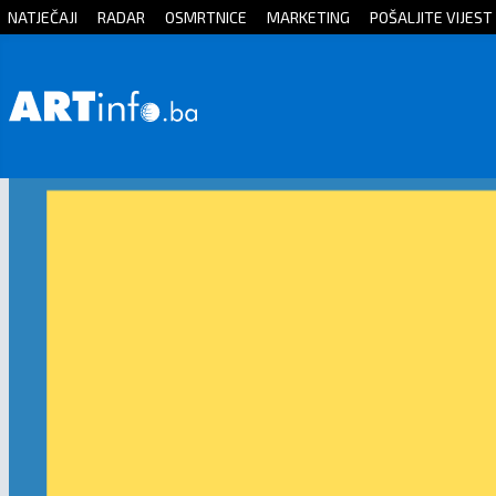
NATJEČAJI
RADAR
OSMRTNICE
MARKETING
POŠALJITE VIJEST
Početna
Vijesti
Sport
Kultura
Crna
kronika
Politika
Zanimljivosti