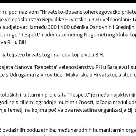
ru pod nazivom "Hrvatsko-Bosanskohercegovačko prijateljst
 je veleposlanstvo Republike Hrvatske u BiH i veleposlanik
I
će sudjelovati između 300 i 400 učenika Osnovnih i Srednjih 
 Udruge "Respekt" i lider istoimenog Nogometnog kluba koji
tva RH u BiH.
rijateljstvo hrvatskog i naroda koji žive u BiH.
sjeta članova 'Respekta' veleposlanstvu RH u Sarajevu i s
e s Udrugama iz Virovitice i Makarske u Hrvatskoj, a plod ov
loških i kulturnih projekata "Respekt" je među najaktivnij
 godine s ciljem izgradnje multietničnosti, jačanja međuljud
 temelji na kojima počiva ova nevladina organizacija čiji s
 ovdašnjih poduzetnika, međunarodnih humanitarnih organiza