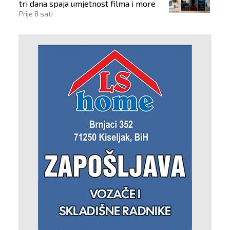
tri dana spaja umjetnost filma i more
Prije 8 sati