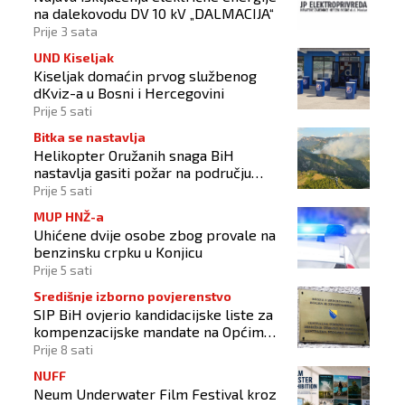
na dalekovodu DV 10 kV „DALMACIJA“
Prije 3 sata
UND Kiseljak
Kiseljak domaćin prvog službenog
dKviz-a u Bosni i Hercegovini
Prije 5 sati
Bitka se nastavlja
Helikopter Oružanih snaga BiH
nastavlja gasiti požar na području
Konjica
Prije 5 sati
MUP HNŽ-a
Uhićene dvije osobe zbog provale na
benzinsku crpku u Konjicu
Prije 5 sati
Središnje izborno povjerenstvo
SIP BiH ovjerio kandidacijske liste za
kompenzacijske mandate na Općim
izborima 2026
Prije 8 sati
NUFF
Neum Underwater Film Festival kroz