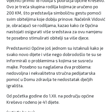
vijećnici primili 18 rodilja s područja općine Kreševo.
Ovo je treća skupina rodilja kojima je uručeno po
200 KM, što predstavlja simboličnu gestu pomoći
svim obiteljima koje dobiju prinove. Načelnik Vidović
je, obraćajući se rodiljama, kazao kako će Općina
nastojati osigurati više sredstava za ovu namjenu
te posebno stimulirati obitelji sa više djece.
Predstavnici Općine još jednom su istaknuli kako je
svako novo dijete i više nego dobrodošlo te su se
informirali o problemima s kojima se susreću
majke. Posebno su naglašena dva problema:
nedovoljna i nekvalitetna stručna pedijatarska
pomoć u Domu zdravlja te nedostatak dječjih
igrališta.
Od početka godine do 1.XII. na području općine
Kreševo rođeno je 41 dijete.