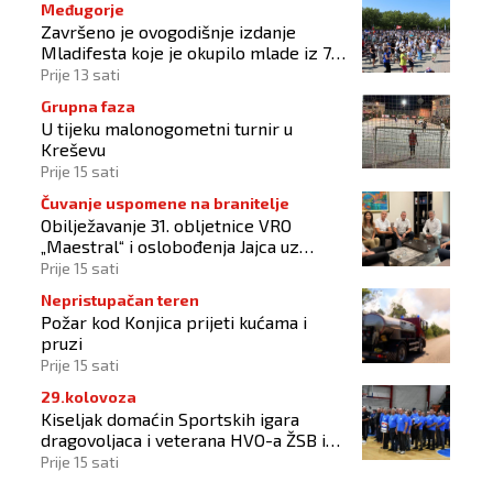
Međugorje
Završeno je ovogodišnje izdanje
Mladifesta koje je okupilo mlade iz 73
zemlje svijeta
Prije 13 sati
Grupna faza
U tijeku malonogometni turnir u
Kreševu
Prije 15 sati
Čuvanje uspomene na branitelje
Obilježavanje 31. obljetnice VRO
„Maestral“ i oslobođenja Jajca uz
pokroviteljstvo HNS-a BiH
Prije 15 sati
Nepristupačan teren
Požar kod Konjica prijeti kućama i
pruzi
Prije 15 sati
29.kolovoza
Kiseljak domaćin Sportskih igara
dragovoljaca i veterana HVO-a ŽSB i
Dana branitelja
Prije 15 sati