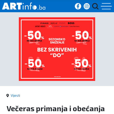
Početna
Vijesti
Sport
Kultura
Crna
kronika
Vijesti
Politika
Večeras primanja i obećanja
Zanimljivosti