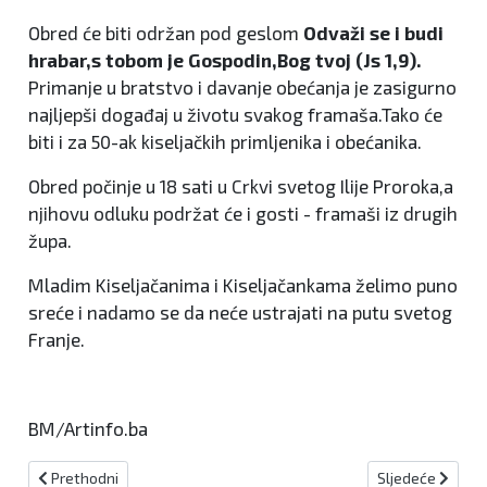
Obred će biti održan pod geslom
Odvaži se i budi
hrabar,s tobom je Gospodin,Bog tvoj (Js 1,9).
Primanje u bratstvo i davanje obećanja je zasigurno
najljepši događaj u životu svakog framaša.Tako će
biti i za 50-ak kiseljačkih primljenika i obećanika.
Obred počinje u 18 sati u Crkvi svetog Ilije Proroka,a
njihovu odluku podržat će i gosti - framaši iz drugih
župa.
Mladim Kiseljačanima i Kiseljačankama želimo puno
sreće i nadamo se da neće ustrajati na putu svetog
Franje.
BM/Artinfo.ba
Prethodni članak: ŽSB i Sarajevo: Najavljene radarske kontrole za 
Sljedeći članak:
Prethodni
Sljedeće