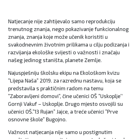
Natjecanje nije zahtijevalo samo reprodukciju
trenutnog znanja, nego pokazivanje funkcionalnog
znanja, znanja koje može učenik koristiti u
svakodnevnim životnim prilikama u cilju podizanja i
razvijanja ekološke svijesti o važnosti i značaju
našeg jedinog staništa, planete Zemlje.
Najuspješniju školsku ekipu na Ekološkom kvizu
”Lijepa Naša” 2019. za razrednu nastavu, koja se
predstavila s praktičnim radom na temu
”Zaboravljeni domovi”, čine učenici OŠ ”Uskoplje’‘
Gornji Vakuf – Uskoplje. Drugo mjesto osvojili su
učenici OŠ.”13 Rujan” Jajce, a treće učenici ”Prve
osnovne škole” Bugojno.
Važnost natjecanja nije samo u postignutim