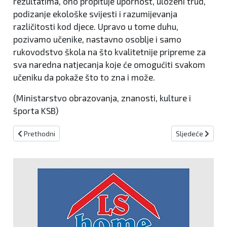
rezultatima, ono propituje upornost, uloženi trud,
podizanje ekološke svijesti i razumijevanja
različitosti kod djece. Upravo u tome duhu,
pozivamo učenike, nastavno osoblje i samo
rukovodstvo škola na što kvalitetnije pripreme za
sva naredna natjecanja koje će omogućiti svakom
učeniku da pokaže što to zna i može.
(Ministarstvo obrazovanja, znanosti, kulture i
športa KSB)
Prethodni članak: Raznolika ponuda zanimanja u SŠ Kreševo u nad
Sljedeći članak:
Prethodni
Sljedeće