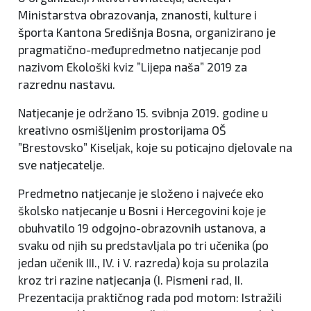
Ministarstva obrazovanja, znanosti, kulture i
športa Kantona Središnja Bosna, organizirano je
pragmatično-međupredmetno natjecanje pod
nazivom Ekološki kviz ”Lijepa naša” 2019 za
razrednu nastavu.
Natjecanje je održano 15. svibnja 2019. godine u
kreativno osmišljenim prostorijama OŠ
”Brestovsko” Kiseljak, koje su poticajno djelovale na
sve natjecatelje.
Predmetno natjecanje je složeno i najveće eko
školsko natjecanje u Bosni i Hercegovini koje je
obuhvatilo 19 odgojno-obrazovnih ustanova, a
svaku od njih su predstavljala po tri učenika (po
jedan učenik III., IV. i V. razreda) koja su prolazila
kroz tri razine natjecanja (I. Pismeni rad, II.
Prezentacija praktičnog rada pod motom: Istražili