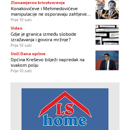
Zlonamjerno krivotvorenje
Konakovićeve i Mehmedovićeve
manipulacije ne osporavaju zahtjeve
Hrvata
Prije 10 sati
Video
Gdje je granica između slobode
izražavanja i govora mržnje?
Prije 10 sati
Uoči Dana općine
Općina Kreševo bilježi napredak na
svakom polju
Prije 10 sati