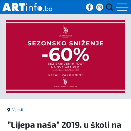
Početna
Vijesti
Sport
Kultura
Crna
kronika
Vijesti
Politika
”Lijepa naša” 2019. u školi na
Zanimljivosti