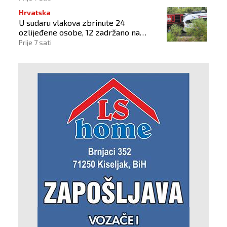
Hrvatska
U sudaru vlakova zbrinute 24
ozlijeđene osobe, 12 zadržano na
liječenju
Prije 7 sati