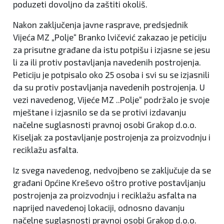
poduzeti dovoljno da zaštiti okoliš.
Nakon zaključenja javne rasprave, predsjednik
Vijeća MZ „Polje“ Branko lvičević zakazao je peticiju
za prisutne građane da istu potpišu i izjasne se jesu
li za ili protiv postavljanja navedenih postrojenja.
Peticiju je potpisalo oko 25 osoba i svi su se izjasnili
da su protiv postavljanja navedenih postrojenja. U
vezi navedenog, Vijeće MZ ..Polje“ podržalo je svoje
mještane i izjasnilo se da se protivi izdavanju
načelne suglasnosti pravnoj osobi Grakop d.o.o.
Kiseljak za postavljanje postrojenja za proizvodnju i
reciklažu asfalta.
Iz svega navedenog, nedvojbeno se zaključuje da se
građani Općine Kreševo oštro protive postavljanju
postrojenja za proizvodnju i reciklažu asfalta na
naprijed navedenoj lokaciji, odnosno davanju
načelne suglasnosti pravnoj osobi Grakop d.o.o.