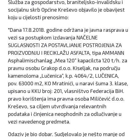
Služba za gospodarstvo, braniteljsko-invalidsku i
socijalnu skrb Općine Kreševo objavilo je obavijest
koju u cijelosti prenosimo:
"Dana 17.8.2018. godine održana je javna rasprava u
vezi sa postupkom izdavanja NAČELNE
SUGLASNOSTI ZA POSTAVLJANJE POSTROJENJA ZA
PROIZVODNJU I RECIKLAŽU ASFALTA, tipa AMMANN
Asphalimischanlag „Mea 120“ kapacilcta 120 t/h. za
pravnu osobu Grakop d.o.o. Kiseljak, na području
kamenoloma „Lučenica“, k.p. 4064/2, LUČENICA,
pov. 63000 m2, KO Mratinići, u naravi šuma 3. klase,
upisano u KKU broj: 201, vlasništvo Federacija BiH.
pravo korištenja ima pravna osoba Miličević d.o.o.
Kreševo, sa ciljem utvrđivanja relevantnih
podataka i činjenica neophodnih za odlučivanje u
vezi navedenog predmeta.
Odaziv je bio dobar. Sudjelovalo je nešto manje od