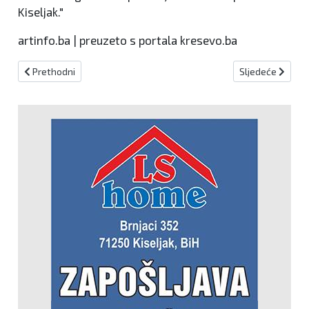
Kiseljak."
artinfo.ba | preuzeto s portala kresevo.ba
Prethodni članak: Počeli radovi na rekonstrukciji ceste Kiseljak-K
Sljedeći članak: 
Prethodni
Sljedeće