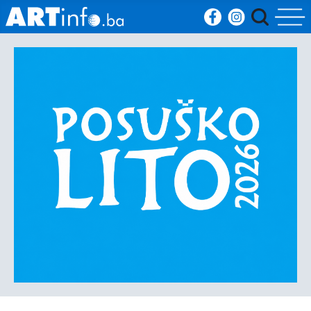
Početna
Vijesti
Sport
Kultura
Crna
kronika
Politika
Zanimljivosti