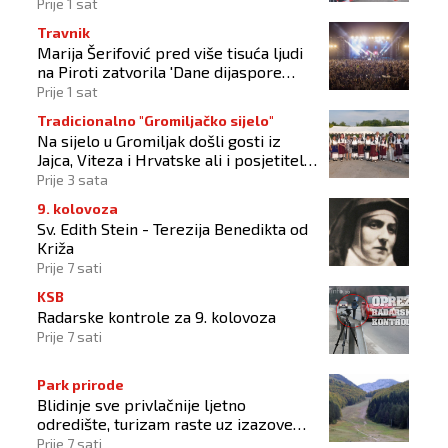
Prije 1 sat
Travnik
Marija Šerifović pred više tisuća ljudi
na Piroti zatvorila 'Dane dijaspore
2026'
Prije 1 sat
Tradicionalno "Gromiljačko sijelo"
Na sijelo u Gromiljak došli gosti iz
Jajca, Viteza i Hrvatske ali i posjetitelji
od Austrije do Australije
Prije 3 sata
9. kolovoza
Sv. Edith Stein - Terezija Benedikta od
Križa
Prije 7 sati
KSB
Radarske kontrole za 9. kolovoza
Prije 7 sati
Park prirode
Blidinje sve privlačnije ljetno
odredište, turizam raste uz izazove
očuvanja prirode
Prije 7 sati