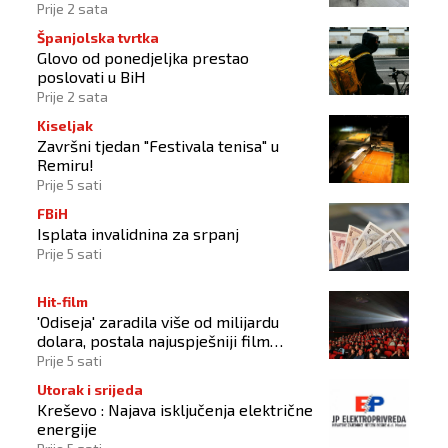
Busovači'
Prije 2 sata
Španjolska tvrtka
Glovo od ponedjeljka prestao
poslovati u BiH
Prije 2 sata
Kiseljak
Završni tjedan "Festivala tenisa" u
Remiru!
Prije 5 sati
FBiH
Isplata invalidnina za srpanj
Prije 5 sati
Hit-film
'Odiseja' zaradila više od milijardu
dolara, postala najuspješniji film
Christophera Nolana
Prije 5 sati
Utorak i srijeda
Kreševo : Najava isključenja električne
energije