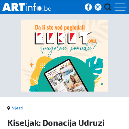
Početna
Vijesti
Sport
Kultura
Crna
kronika
Vijesti
Politika
Kiseljak: Donacija Udruzi
Zanimljivosti