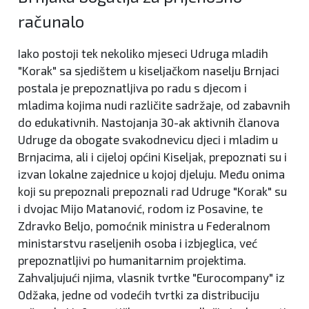
računalo
Iako postoji tek nekoliko mjeseci Udruga mladih
"Korak" sa sjedištem u kiseljačkom naselju Brnjaci
postala je prepoznatljiva po radu s djecom i
mladima kojima nudi različite sadržaje, od zabavnih
do edukativnih. Nastojanja 30-ak aktivnih članova
Udruge da obogate svakodnevicu djeci i mladim u
Brnjacima, ali i cijeloj općini Kiseljak, prepoznati su i
izvan lokalne zajednice u kojoj djeluju. Među onima
koji su prepoznali prepoznali rad Udruge "Korak" su
i dvojac Mijo Matanović, rodom iz Posavine, te
Zdravko Beljo, pomoćnik ministra u Federalnom
ministarstvu raseljenih osoba i izbjeglica, već
prepoznatljivi po humanitarnim projektima.
Zahvaljujući njima, vlasnik tvrtke "Eurocompany" iz
Odžaka, jedne od vodećih tvrtki za distribuciju