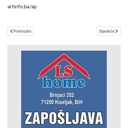
artinfo.ba/ap
Prethodni članak: Kiseljak: Podijeljeno 350 kilograma kurbanskog 
Sljedeći članak:
Prethodni
Sljedeće