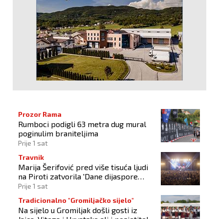
Prozor Rama
Rumboci podigli 63 metra dug mural
poginulim braniteljima
Prije 1 sat
Travnik
Marija Šerifović pred više tisuća ljudi
na Piroti zatvorila 'Dane dijaspore
2026'
Prije 1 sat
Tradicionalno "Gromiljačko sijelo"
Na sijelo u Gromiljak došli gosti iz