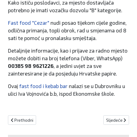
Kako ističu poslodavci, za mjesto dostavljača
potrebno je imati vozačku dozvolu "B" kategorije.
Fast food "Cezar"
nudi posao tijekom cijele godine,
odlična primanja, topli obrok, rad u smjenama od 8
sati te pomoć u pronalasku smještaja.
Detaljnije informacije, kao i prijave za radno mjesto
možete dobiti na broj telefona (Viber, WhatsApp)
00385 98 9621226
, a jedini uvjet za sve
zainteresirane je da posjeduju Hrvatske papire.
Ovaj
fast food i kebab bar
nalazi se u Dubrovniku u
ulici Iva Vojnovića b.b, ispod Ekonomske škole.
Prethodni članak: 25. obljetnice 111. xp brigade HVO Žepče
Sljedeći članak
Prethodni
Sljedeće