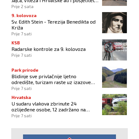
Jajca, Viteza i Hrvatske ali i posjetitelji
od Austrije do Australije
Prije 2 sata
9. kolovoza
Sv. Edith Stein - Terezija Benedikta od
Križa
Prije 7 sati
KSB
Radarske kontrole za 9. kolovoza
Prije 7 sati
Park prirode
Blidinje sve privlačnije ljetno
odredište, turizam raste uz izazove
očuvanja prirode
Prije 7 sati
Hrvatska
U sudaru vlakova zbrinute 24
ozlijeđene osobe, 12 zadržano na
liječenju
Prije 7 sati