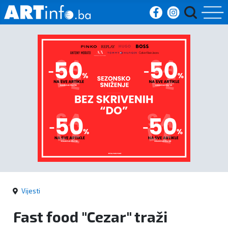
Početna
Vijesti
Sport
Kultura
Crna
kronika
Vijesti
Politika
Fast food "Cezar" traži
Zanimljivosti