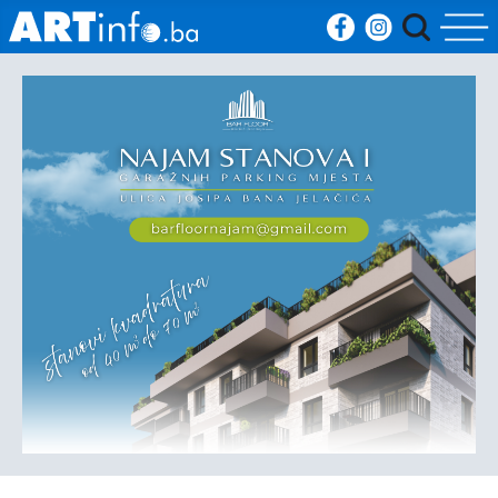
Početna
Vijesti
Sport
Kultura
Crna
kronika
Politika
Zanimljivosti