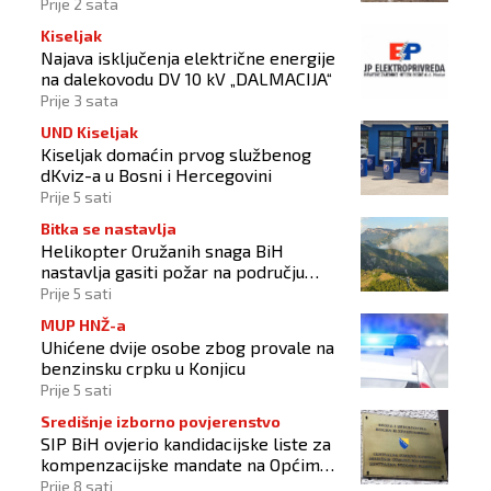
Prije 2 sata
Kiseljak
Najava isključenja električne energije
na dalekovodu DV 10 kV „DALMACIJA“
Prije 3 sata
UND Kiseljak
Kiseljak domaćin prvog službenog
dKviz-a u Bosni i Hercegovini
Prije 5 sati
Bitka se nastavlja
Helikopter Oružanih snaga BiH
nastavlja gasiti požar na području
Konjica
Prije 5 sati
MUP HNŽ-a
Uhićene dvije osobe zbog provale na
benzinsku crpku u Konjicu
Prije 5 sati
Središnje izborno povjerenstvo
SIP BiH ovjerio kandidacijske liste za
kompenzacijske mandate na Općim
izborima 2026
Prije 8 sati