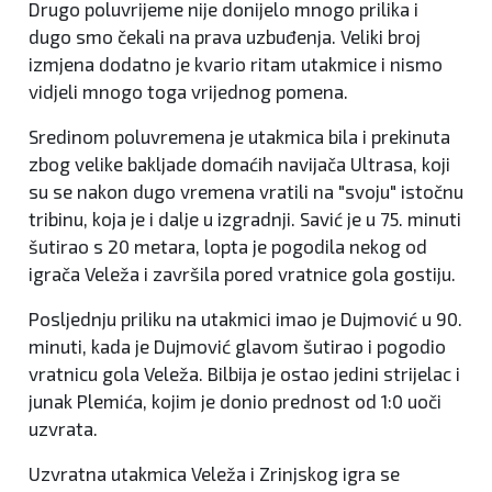
Drugo poluvrijeme nije donijelo mnogo prilika i
dugo smo čekali na prava uzbuđenja. Veliki broj
izmjena dodatno je kvario ritam utakmice i nismo
vidjeli mnogo toga vrijednog pomena.
Sredinom poluvremena je utakmica bila i prekinuta
zbog velike bakljade domaćih navijača Ultrasa, koji
su se nakon dugo vremena vratili na "svoju" istočnu
tribinu, koja je i dalje u izgradnji. Savić je u 75. minuti
šutirao s 20 metara, lopta je pogodila nekog od
igrača Veleža i završila pored vratnice gola gostiju.
Posljednju priliku na utakmici imao je Dujmović u 90.
minuti, kada je Dujmović glavom šutirao i pogodio
vratnicu gola Veleža. Bilbija je ostao jedini strijelac i
junak Plemića, kojim je donio prednost od 1:0 uoči
uzvrata.
Uzvratna utakmica Veleža i Zrinjskog igra se