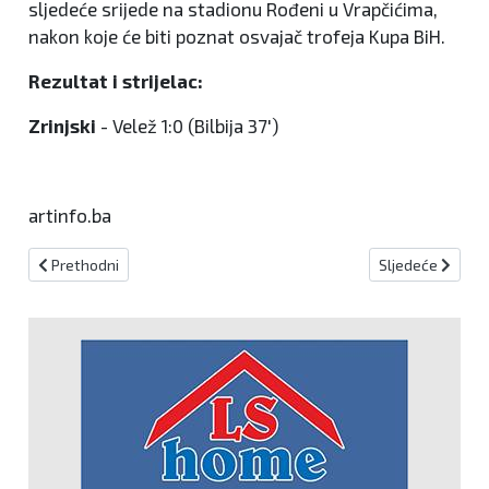
sljedeće srijede na stadionu Rođeni u Vrapčićima,
nakon koje će biti poznat osvajač trofeja Kupa BiH.
Rezultat i strijelac:
Zrinjski
- Velež 1:0 (Bilbija 37')
artinfo.ba
Prethodni članak: Judo kluba Nova Bila do vrhunskih rezultata n
Sljedeći članak: 
Prethodni
Sljedeće