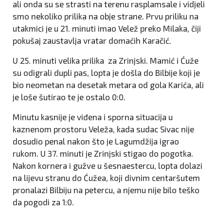
ali onda su se strasti na terenu rasplamsale i vidjeli
smo nekoliko prilika na obje strane. Prvu priliku na
utakmici je u 21. minuti imao Velež preko Milaka, čiji
pokušaj zaustavlja vratar domaćih Karačić.
U 25. minuti velika prilika za Zrinjski. Mamić i Ćuže
su odigrali dupli pas, lopta je došla do Bilbije koji je
bio neometan na desetak metara od gola Karića, ali
je loše šutirao te je ostalo 0:0.
Minutu kasnije je viđena i sporna situacija u
kaznenom prostoru Veleža, kada sudac Sivac nije
dosudio penal nakon što je Lagumdžija igrao
rukom. U 37. minuti je Zrinjski stigao do pogotka.
Nakon kornera i gužve u šesnaestercu, lopta dolazi
na lijevu stranu do Ćužea, koji divnim centaršutem
pronalazi Bilbiju na petercu, a njemu nije bilo teško
da pogodi za 1:0.