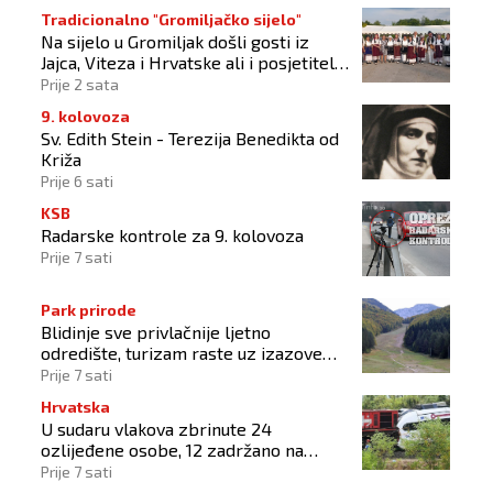
Tradicionalno "Gromiljačko sijelo"
Na sijelo u Gromiljak došli gosti iz
Jajca, Viteza i Hrvatske ali i posjetitelji
od Austrije do Australije
Prije 2 sata
9. kolovoza
Sv. Edith Stein - Terezija Benedikta od
Križa
Prije 6 sati
KSB
Radarske kontrole za 9. kolovoza
Prije 7 sati
Park prirode
Blidinje sve privlačnije ljetno
odredište, turizam raste uz izazove
očuvanja prirode
Prije 7 sati
Hrvatska
U sudaru vlakova zbrinute 24
ozlijeđene osobe, 12 zadržano na
liječenju
Prije 7 sati