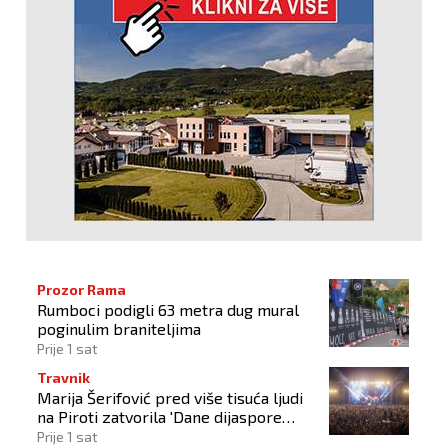
Prozor Rama
Rumboci podigli 63 metra dug mural
poginulim braniteljima
Prije 1 sat
Travnik
Marija Šerifović pred više tisuća ljudi
na Piroti zatvorila 'Dane dijaspore
2026'
Prije 1 sat