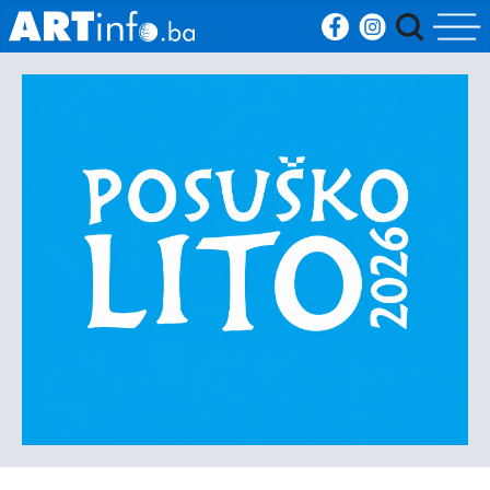
Početna
Vijesti
Sport
Kultura
Crna
kronika
Politika
Zanimljivosti