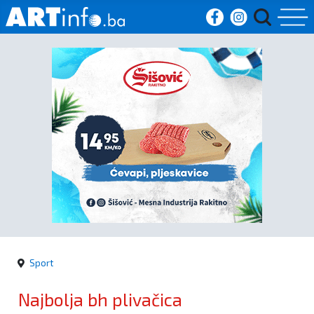
Početna
Vijesti
Sport
Kultura
Crna
kronika
Sport
Politika
Najbolja bh plivačica
Zanimljivosti