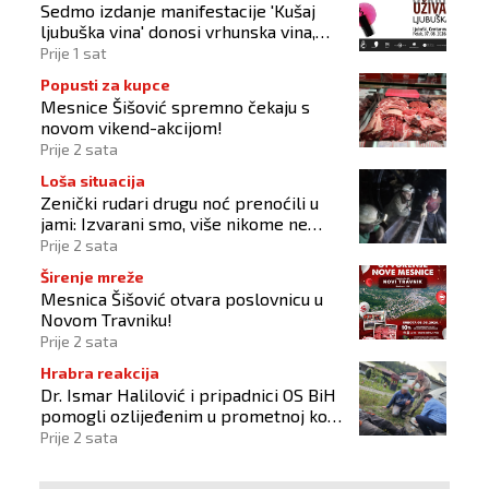
Sedmo izdanje manifestacije 'Kušaj
ljubuška vina' donosi vrhunska vina,
gastronomiju i glazbu
Prije 1 sat
Popusti za kupce
Mesnice Šišović spremno čekaju s
novom vikend-akcijom!
Prije 2 sata
Loša situacija
Zenički rudari drugu noć prenoćili u
jami: Izvarani smo, više nikome ne
vjerujemo
Prije 2 sata
Širenje mreže
Mesnica Šišović otvara poslovnicu u
Novom Travniku!
Prije 2 sata
Hrabra reakcija
Dr. Ismar Halilović i pripadnici OS BiH
pomogli ozlijeđenim u prometnoj kod
Busovače!
Prije 2 sata