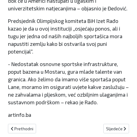
dok će u Americi nastupati u ligaškim i
univerzitetskim natjecanjima – objasnio je Đedović.
Predsjednik Olimpijskog komiteta BiH Izet Rađo
kazao je da u ovoj instituciji „osjećaju ponos, ali i
tugu jer jedna od naših najboljih sportašica mora
napustiti zemlju kako bi ostvarila svoj puni
potencijal“.
- Nedostatak osnovne sportske infrastrukture,
poput bazena u Mostaru, gura mlade talente van
granica. Ako želimo da imamo više sportaša poput
Lane, moramo im osigurati uvjete kakve zaslužuju –
ne zahvalama i pljeskom, već ozbiljnim ulaganjima i
sustavnom podrškom – rekao je Rađo.
artinfo.ba
Prethodni članak: Dominik Garić i Mirnesa Abdić najbolji sportaši o
Sljedeći članak: 
Prethodni
Sljedeće