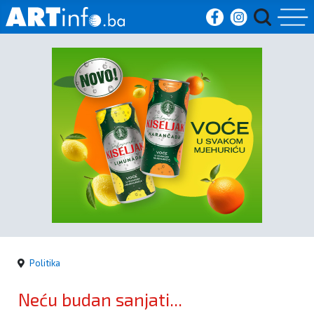
Početna
Vijesti
Sport
Kultura
Crna
kronika
Politika
Politika
Neću budan sanjati...
Zanimljivosti