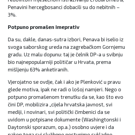
Penavini hercegbosanci dobacili su do nebitnih –
3%.
Potpuno promašen imeprativ
Da su, dakle, danas-sutra izbori, Penava bi iselio iz
svoga saborskog ureda na zagrebačkom Gornjemu
gradu. Uz malu dopunu: taj je čelnik DP-a u svibnju
bio najnepopularniji političar u Hrvata, prema
mišljenju 63% anketiranih.
Vjerojatno se ovdje, čak i ako je Plenković u pravu
glede motiva, ipak ne radi o lošoj namjeri. Nego o
potpuno promašenom trenutku da se, kao što evo
čini DP, mobilizira „cijela hrvatska javnost, svi
mediji, i novinari, svi politički čimbenici da se
uvidom u potpisane dokumente (Washingtonski i
Daytonski sporazum, op.a.) osobno uvjere i da
nakon toga svi službeno postupimo sukladno