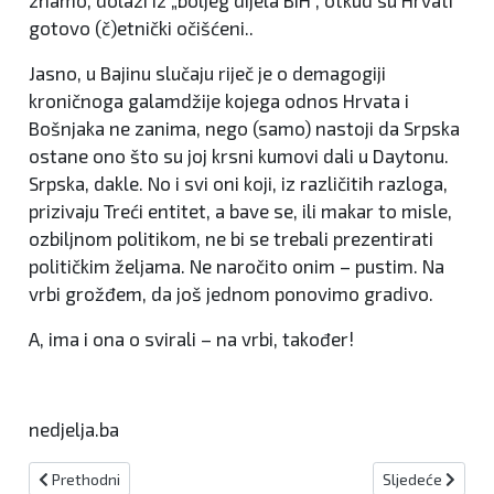
gotovo (č)etnički očišćeni..
Jasno, u Bajinu slučaju riječ je o demagogiji
kroničnoga galamdžije kojega odnos Hrvata i
Bošnjaka ne zanima, nego (samo) nastoji da Srpska
ostane ono što su joj krsni kumovi dali u Daytonu.
Srpska, dakle. No i svi oni koji, iz različitih razloga,
prizivaju Treći entitet, a bave se, ili makar to misle,
ozbiljnom politikom, ne bi se trebali prezentirati
političkim željama. Ne naročito onim – pustim. Na
vrbi grožđem, da još jednom ponovimo gradivo.
A, ima i ona o svirali – na vrbi, također!
nedjelja.ba
Prethodni članak: Stranka Rame Isaka krivotvorila potpise za izbo
Sljedeći članak:
Prethodni
Sljedeće