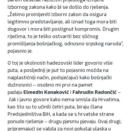
Izbornog zakona kako bi se došlo do rješenja.
„Želimo promijeniti Izborni zakon da osigura
legitimno predstavljanje, ali iznad toga mora biti
dogovor i mora biti postignut kompromis. Drugim
riječima, to je teško ostvariti bez sličnog
promišljanja bošnjačkog, odnosno srpskog naroda“,
pojasnio je.
O toj je okolnosti hadezovski lider govorio više
puta, a posljednji je put to pojasnio možda na
najplastičniji način, podsjećajući kako bošnjački
dužnosnici – osobno mi prvi na pamet
padaju
Elmedin Konaković
i
Fahrudin Radončić
–
čak i javno govore kako nema smisla da Hrvatima,
kao što su to učinili četiri puta, biraju člana
Predsjedništva BiH, a kada se s hrvatske strane
ponude rješenje – drugu pjesmu pjevaju. Ovaj drugi,
pripremajući se valjda za novi pokušaj ulaska u