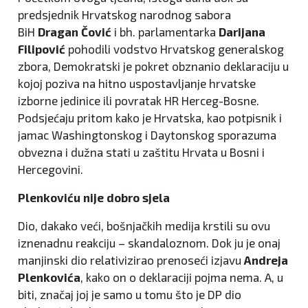
predsjednik Hrvatskog narodnog sabora
BiH
Dragan Čović
i bh. parlamentarka
Darijana
Filipović
pohodili vodstvo Hrvatskog generalskog
zbora, Demokratski je pokret obznanio deklaraciju u
kojoj poziva na hitno uspostavljanje hrvatske
izborne jedinice ili povratak HR Herceg-Bosne.
Podsjećaju pritom kako je Hrvatska, kao potpisnik i
jamac Washingtonskog i Daytonskog sporazuma
obvezna i dužna stati u zaštitu Hrvata u Bosni i
Hercegovini.
Plenkoviću nije dobro sjela
Dio, dakako veći, bošnjačkih medija krstili su ovu
iznenadnu reakciju – skandaloznom. Dok ju je onaj
manjinski dio relativizirao prenoseći izjavu
Andreja
Plenkovića
, kako on o deklaraciji pojma nema. A, u
biti, značaj joj je samo u tomu što je DP dio