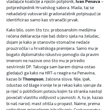
vladajuće koalicije a njezin potpisnik,
Ivan Penava
–
potpredsjednik Hrvatskog sabora. Mada, taj se
nekadašnji vukovarski gradonačelnik potpisujući je
identificirao samo kao stranački prvak.
Kako bilo, osim što tzv. probosanskim medijima
rečena deklaracija nije baš dobro sjela na želudac,
dojam je kako je stanovite stomačne nedaće
prouzročila i u hrvatskoga premijera. Samo mu je
bogato diplomatsko iskustvo pomoglo da pravim
imenom ne nazove ono što mu je priredio
sestrinski DP. Takvoga sam barem dojma ostao
gledajući ga kako na HRT-u reagira na Penavina,
kazao bi
Thompson
, žalosna slova. Nije, ipak,
odustao od blage ironije te je rekao kako vjeruje da
je riječ o političkom potezu kojim ta stranka nastoji
povećati vlastitu vidljivost u javnosti. A, tu je, kazao
bi naš narod, mast otišla u propast. Naime, prema
redovitom mjesečnom istraživanju
Crobarometra
,