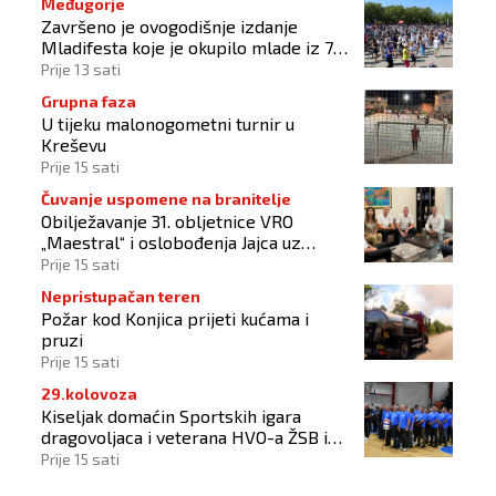
Međugorje
Završeno je ovogodišnje izdanje
Mladifesta koje je okupilo mlade iz 73
zemlje svijeta
Prije 13 sati
Grupna faza
U tijeku malonogometni turnir u
Kreševu
Prije 15 sati
Čuvanje uspomene na branitelje
Obilježavanje 31. obljetnice VRO
„Maestral“ i oslobođenja Jajca uz
pokroviteljstvo HNS-a BiH
Prije 15 sati
Nepristupačan teren
Požar kod Konjica prijeti kućama i
pruzi
Prije 15 sati
29.kolovoza
Kiseljak domaćin Sportskih igara
dragovoljaca i veterana HVO-a ŽSB i
Dana branitelja
Prije 15 sati