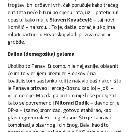
troglavi bh. državni vrh, čak poručuje kako trećeg
entiteta neće biti ni po cijenu rata, uz – patetičnu! –
opasku kako mu je
Slaven Kovačević
– taj novi
Komšić – na srcu… To je, dakle, ozračje u kojima
mlađi partner u Hrvatskoj vladi priziva na vrbi
grožđe.
Bajina (demagoška) galama
Ukoliko to Penavi & comp. nije najjasnije, objasnit
će im to vjerujem premijer Plenković na
koalicijskom sastanku koji je najavio baš nakon što
je Penava prizvao Herceg-Bosnu kad joj – još! –
vrijeme nije. Možda ga pritom nije loše podsjetiti
kako se povremeno i
Milorad Dodik
– davno prije
DP-a – (samo)promicao, gotovo etablirao, kao
glasnogovornik Herceg-Bosne. Što je zapravo
kombinacija bizarnog i ciničnog. Baja, kao što
znamo, dolazi iz „boljeg dijela BiH“, otkud su Hrvati