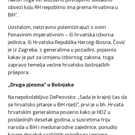
obvezi koju RH nepobitno ima prema Hrvatima u
BiH“.
Uostalom, neizravno polemizirajući s ovim
Penavinim imperativnim – ili hrvatska izborna
jedinica, ili Hrvatska Republika Herceg-Bosna, Čović
je iz Zagreba, s generalima u pozadini, pojasnio
kakav je put za izmjenu Izbornog zakona, toga
zapravo temelja većine hrvatsko-bošnjačkih
prijepora.
„Druga pjesma“ u Bošnjaka
Na nepokolebljivo DePeovsko: „Sada je krajnji čas da
se hrvatsko pitanje u BiH riješi“, prvi je u bh. Hrvata
hrvatskim generalima povjerio kako je HDZ u
posljednjih desetak godina, u susretima triju
naroda u BiH i međunarodne zajednice, ponudio
barem desetak različitih prijedloga izmjene