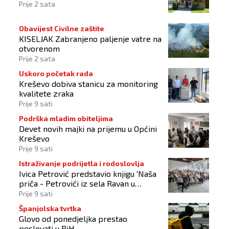
Prije 2 sata
Obavijest Civilne zaštite
KISELJAK Zabranjeno paljenje vatre na
otvorenom
Prije 2 sata
Uskoro početak rada
Kreševo dobiva stanicu za monitoring
kvalitete zraka
Prije 9 sati
Podrška mladim obiteljima
Devet novih majki na prijemu u Općini
Kreševo
Prije 9 sati
Istraživanje podrijetla i rodoslovlja
Ivica Petrović predstavio knjigu 'Naša
priča - Petrovići iz sela Ravan u
Busovači'
Prije 9 sati
Španjolska tvrtka
Glovo od ponedjeljka prestao
poslovati u BiH