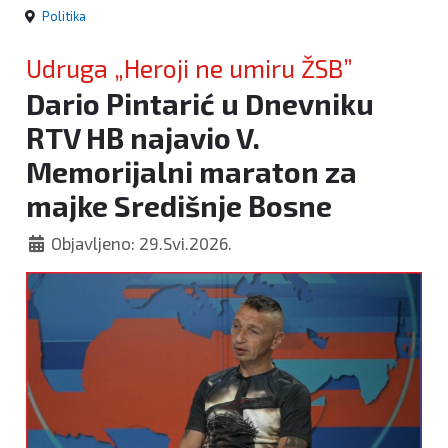
Politika
Udruga „Heroji ne umiru ŽSB”
Dario Pintarić u Dnevniku
RTV HB najavio V.
Memorijalni maraton za
majke Središnje Bosne
Objavljeno: 29.Svi.2026.