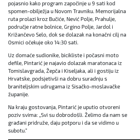
pojasnio kako program započinje u 9 sati kod
spomen-obilježja u Novom Travniku. Memorijalna
ruta prolazi kroz Bučiće, Nević Polje, Prahulje,
područje ratne bolnice, Grgino Polje, Jardol i
Križančevo Selo, dok se dolazak na konačni cilj na
Osmici očekuje oko 14:30 sati.
Uz domaće sudionike, bicikliste i počasni moto
defile, Pintarić je najavio dolazak maratonaca iz
Tomislavgrada, Žepča i Kiseljaka, ali i gostiju iz
Hrvatske, podsjetivši na dobru suradnju s
braniteljskim udrugama iz Sisačko-moslavačke
županije.
Na kraju gostovanja, Pintarić je uputio otvoreni
poziv svima: „Svi su dobrodošli. Želimo da nam se
građani pridruže, daju potporu i da se vidimo u
subotu.“