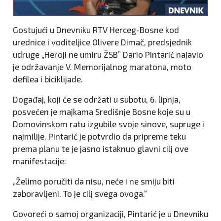
Gostujući u Dnevniku RTV Herceg-Bosne kod
urednice i voditeljice Olivere Dimač, predsjednik
udruge „Heroji ne umiru ŽSB” Dario Pintarić najavio
je održavanje V. Memorijalnog maratona, moto
defilea i biciklijade.
Događaj, koji će se održati u subotu, 6. lipnja,
posvećen je majkama Središnje Bosne koje su u
Domovinskom ratu izgubile svoje sinove, supruge i
najmilije. Pintarić je potvrdio da pripreme teku
prema planu te je jasno istaknuo glavni cilj ove
manifestacije:
„Želimo poručiti da nisu, neće i ne smiju biti
zaboravljeni. To je cilj svega ovoga.“
Govoreći o samoj organizaciji, Pintarić je u Dnevniku