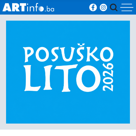
Početna
Vijesti
Sport
Kultura
Crna
kronika
Politika
Zanimljivosti