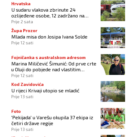
Hrvatska
U sudaru vlakova zbrinute 24
ozlijeđene osobe, 12 zadržano na
liječenju
Prije 2 sata
Župa Prozor
Mlada misa don Josipa Ivana Solde
Prije 12 sati
Fojničanka s australskom adresom
Marina Miličević Šimunić: Od prve crte
u Oluji do pobjede nad vlastitim
„olujama“
Prije 12 sati
Kod Zavidovića
U rijeci Krivaji utopio se mladić
Prije 13 sati
Foto
'Pekijada' u Varešu okupila 37 ekipa iz
četiri države regije
Prije 13 sati