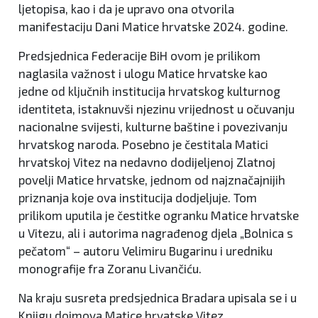
ljetopisa, kao i da je upravo ona otvorila
manifestaciju Dani Matice hrvatske 2024. godine.
Predsjednica Federacije BiH ovom je prilikom
naglasila važnost i ulogu Matice hrvatske kao
jedne od ključnih institucija hrvatskog kulturnog
identiteta, istaknuvši njezinu vrijednost u očuvanju
nacionalne svijesti, kulturne baštine i povezivanju
hrvatskog naroda. Posebno je čestitala Matici
hrvatskoj Vitez na nedavno dodijeljenoj Zlatnoj
povelji Matice hrvatske, jednom od najznačajnijih
priznanja koje ova institucija dodjeljuje. Tom
prilikom uputila je čestitke ogranku Matice hrvatske
u Vitezu, ali i autorima nagrađenog djela „Bolnica s
pečatom“ – autoru Velimiru Bugarinu i uredniku
monografije fra Zoranu Livančiću.
Na kraju susreta predsjednica Bradara upisala se i u
Knjigu dojmova Matice hrvatske Vitez.