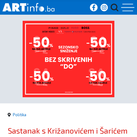
Početna
Vijesti
Sport
Kultura
Crna
kronika
Politika
Politika
Sastanak s Križanovićem i Šarićem
Zanimljivosti