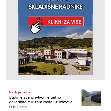
Park prirode
Blidinje sve privlačnije ljetno
odredište, turizam raste uz izazove
očuvanja prirode
Prije 2 sata