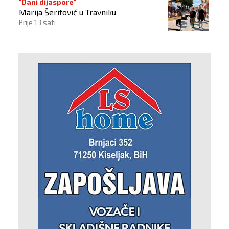
"Dani dijaspore"
Marija Šerifović u Travniku
Prije 13 sati