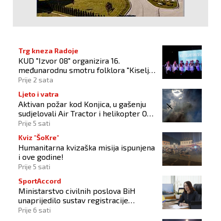
Trg kneza Radoje
KUD "Izvor 08" organizira 16.
međunarodnu smotru folklora "Kiseljak
2026"
Prije 2 sata
Ljeto i vatra
Aktivan požar kod Konjica, u gašenju
sudjelovali Air Tractor i helikopter OS-
a BiH
Prije 5 sati
Kviz "ŠoKre"
Humanitarna kvizaška misija ispunjena
i ove godine!
Prije 5 sati
SportAccord
Ministarstvo civilnih poslova BiH
unaprijedilo sustav registracije
sportskih organizacija
Prije 6 sati