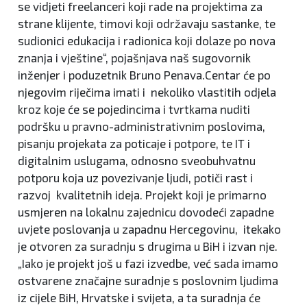
se vidjeti freelanceri koji rade na projektima za
strane klijente, timovi koji održavaju sastanke, te
sudionici edukacija i radionica koji dolaze po nova
znanja i vještine“, pojašnjava naš sugovornik
inženjer i poduzetnik Bruno Penava.Centar će po
njegovim riječima imati i nekoliko vlastitih odjela
kroz koje će se pojedincima i tvrtkama nuditi
podršku u pravno-administrativnim poslovima,
pisanju projekata za poticaje i potpore, te IT i
digitalnim uslugama, odnosno sveobuhvatnu
potporu koja uz povezivanje ljudi, potiči rast i
razvoj kvalitetnih ideja. Projekt koji je primarno
usmjeren na lokalnu zajednicu dovodeći zapadne
uvjete poslovanja u zapadnu Hercegovinu, itekako
je otvoren za suradnju s drugima u BiH i izvan nje.
„Iako je projekt još u fazi izvedbe, već sada imamo
ostvarene značajne suradnje s poslovnim ljudima
iz cijele BiH, Hrvatske i svijeta, a ta suradnja će