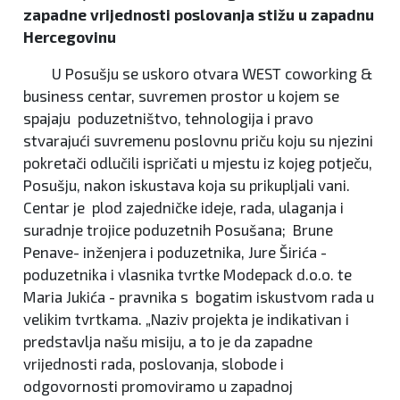
zapadne vrijednosti poslovanja stižu u zapadnu
Hercegovinu
U Posušju se uskoro otvara WEST coworking &
business centar, suvremen prostor u kojem se
spajaju poduzetništvo, tehnologija i pravo
stvarajući suvremenu poslovnu priču koju su njezini
pokretači odlučili ispričati u mjestu iz kojeg potječu,
Posušju, nakon iskustava koja su prikupljali vani.
Centar je plod zajedničke ideje, rada, ulaganja i
suradnje trojice poduzetnih Posušana; Brune
Penave- inženjera i poduzetnika, Jure Širića -
poduzetnika i vlasnika tvrtke Modepack d.o.o. te
Maria Jukića - pravnika s bogatim iskustvom rada u
velikim tvrtkama. „Naziv projekta je indikativan i
predstavlja našu misiju, a to je da zapadne
vrijednosti rada, poslovanja, slobode i
odgovornosti promoviramo u zapadnoj