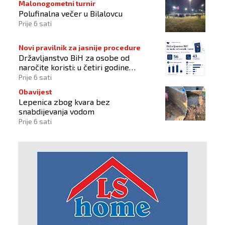
Malonogometni turnir
Polufinalna večer u Bilalovcu
Prije 6 sati
Novi pravilnik za jasnije procedure
Državljanstvo BiH za osobe od
naročite koristi: u četiri godine
odobrena 43 zahtjeva
Prije 6 sati
Obavijest
Lepenica zbog kvara bez
snabdijevanja vodom
Prije 6 sati