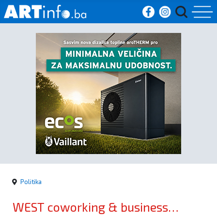
Početna
Vijesti
Sport
Kultura
Crna
kronika
Politika
Politika
WEST coworking & business
Zanimljivosti