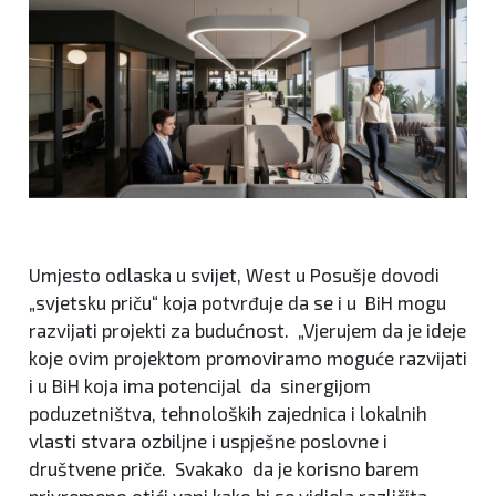
Umjesto odlaska u svijet, West u Posušje dovodi
„svjetsku priču“ koja potvrđuje da se i u BiH mogu
razvijati projekti za budućnost. „Vjerujem da je ideje
koje ovim projektom promoviramo moguće razvijati
i u BiH koja ima potencijal da sinergijom
poduzetništva, tehnoloških zajednica i lokalnih
vlasti stvara ozbiljne i uspješne poslovne i
društvene priče. Svakako da je korisno barem
privremeno otići vani kako bi se vidjela različita