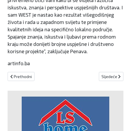
iskustva, znanja i perspektive uspješnijih društava. I
sam WEST je nastao kao rezultat višegodišnjeg
života i rada u zapadnom svijetu te primjene
kvalitetnih ideja na specifično lokalno područje.
Spajanje znanja, iskustva i ljubavi prema rodnom
kraju može donijeti brojne uspješne i društveno
korisne projekte“, zaključuje Penava.
artinfo.ba
Prethodni članak: Dujo s predstavnicama Obrtničke komore KSB
Sljedeći članak:
Prethodni
Sljedeće