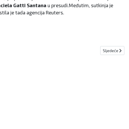
ciela Gatti Santana
u presudi.Međutim, sutkinja je
tila je tada agencija Reuters.
Sljedeći člana
Sljedeće