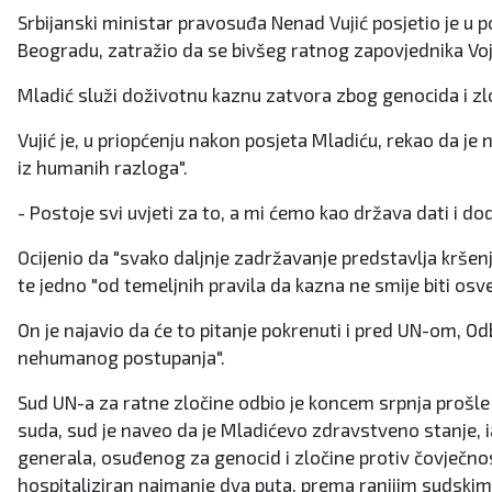
Srbijanski ministar pravosuđa Nenad Vujić posjetio je u
Beogradu, zatražio da se bivšeg ratnog zapovjednika Vojs
Mladić služi doživotnu kaznu zatvora zbog genocida i zlo
Vujić je, u priopćenju nakon posjeta Mladiću, rekao da je 
iz humanih razloga".
- Postoje svi uvjeti za to, a mi ćemo kao država dati i do
Ocijenio da "svako daljnje zadržavanje predstavlja krš
te jedno "od temeljnih pravila da kazna ne smije biti osve
On je najavio da će to pitanje pokrenuti i pred UN-om, 
nehumanog postupanja".
Sud UN-a za ratne zločine odbio je koncem srpnja prošle 
suda, sud je naveo da je Mladićevo zdravstveno stanje, i
generala, osuđenog za genocid i zločine protiv čovječnos
hospitaliziran najmanje dva puta, prema ranijim sudskim