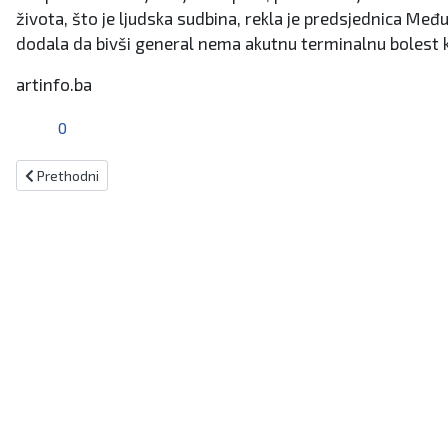
života, što je ljudska sudbina, rekla je predsjednica
dodala da bivši general nema akutnu terminalnu bolest ko
artinfo.ba
0
Prethodni članak: Sazvana 123. sjednica Vlade KSB
Prethodni