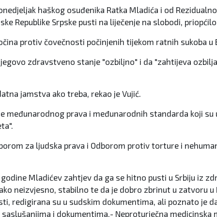
 ponedjeljak haškog osuđenika Ratka Mladića i od Rezidual
ke Republike Srpske pusti na liječenje na slobodi, priopćil
čina protiv čovečnosti počinjenih tijekom ratnih sukoba u 
njegovo zdravstveno stanje "ozbiljno" i da "zahtijeva ozbilj
datna jamstva ako treba, rekao je Vujić.
enje međunarodnog prava i međunarodnih standarda koji su 
ta".
Odborom za ljudska prava i Odborom protiv torture i nehuma
godine Mladićev zahtjev da ga se hitno pusti u Srbiju iz zd
ako neizvjesno, stabilno te da je dobro zbrinut u zatvoru 
ti, redigirana su u sudskim dokumentima, ali poznato je da 
 saslušanjima i dokumentima.- Neproturječna medicinska miš