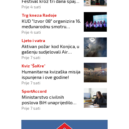
Festival kroz tri dana spaja
umjetnost filma i more
Prije 4 sati
Trg kneza Radoje
KUD "Izvor 08" organizira 16.
međunarodnu smotru
folklora "Kiseljak 2026"
Prije 4 sati
Ljeto i vatra
Aktivan požar kod Konjica, u
gašenju sudjelovali Air
Tractor i helikopter OS-a
Prije 7 sati
BiH
Kviz "ŠoKre"
Humanitarna kvizaška misija
ispunjena i ove godine!
Prije 7 sati
SportAccord
Ministarstvo civilnih
poslova BiH unaprijedilo
sustav registracije sportskih
Prije 7 sati
organizacija