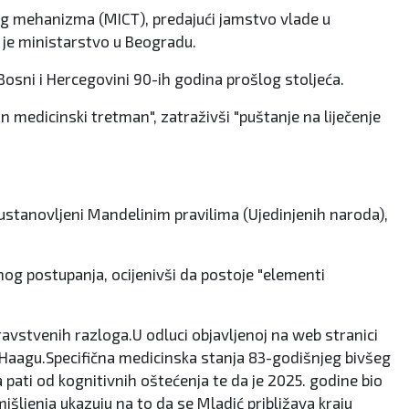
nog mehanizma (MICT), predajući jamstvo vlade u
o je ministarstvo u Beogradu.
Bosni i Hercegovini 90-ih godina prošlog stoljeća.
an medicinski tretman", zatraživši "puštanje na liječenje
ustanovljeni Mandelinim pravilima (Ujedinjenih naroda),
nog postupanja, ocijenivši da postoje "elementi
ravstvenih razloga.U odluci objavljenoj na web stranici
u Haagu.Specifična medicinska stanja 83-godišnjeg bivšeg
pati od kognitivnih oštećenja te da je 2025. godine bio
ljenja ukazuju na to da se Mladić približava kraju