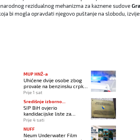
 Međunarodnog rezidualnog mehanizma za kaznene sudove
Gra
ja bi mogla opravdati njegovo puštanje na slobodu, izvijes
MUP HNŽ-a
Uhićene dvije osobe zbog
provale na benzinsku crpku
u Konjicu
Prije 1 sat
Središnje izborno
SIP BiH ovjerio
povjerenstvo
kandidacijske liste za
kompenzacijske mandate na
Prije 4 sati
Općim izborima 2026
NUFF
Neum Underwater Film