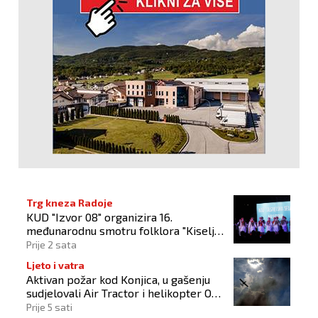
Trg kneza Radoje
KUD "Izvor 08" organizira 16.
međunarodnu smotru folklora "Kiseljak
2026"
Prije 2 sata
Ljeto i vatra
Aktivan požar kod Konjica, u gašenju
sudjelovali Air Tractor i helikopter OS-
a BiH
Prije 5 sati