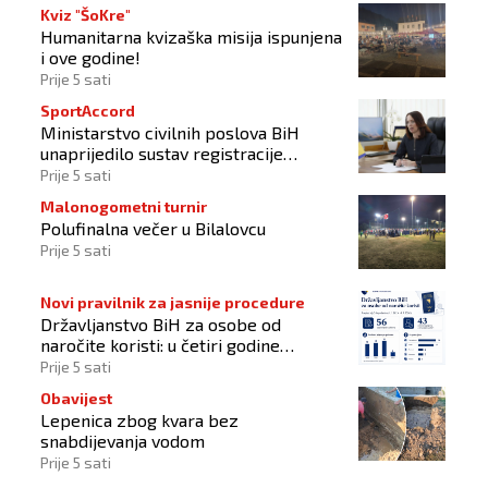
Kviz "ŠoKre"
Humanitarna kvizaška misija ispunjena
i ove godine!
Prije 5 sati
SportAccord
Ministarstvo civilnih poslova BiH
unaprijedilo sustav registracije
sportskih organizacija
Prije 5 sati
Malonogometni turnir
Polufinalna večer u Bilalovcu
Prije 5 sati
Novi pravilnik za jasnije procedure
Državljanstvo BiH za osobe od
naročite koristi: u četiri godine
odobrena 43 zahtjeva
Prije 5 sati
Obavijest
Lepenica zbog kvara bez
snabdijevanja vodom
Prije 5 sati