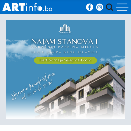
Početna
Vijesti
Sport
Kultura
Crna
kronika
Politika
Zanimljivosti