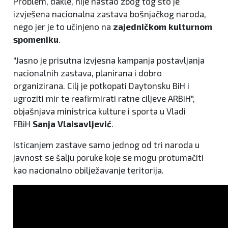
Problem, dakle, nije nastao zbog tog što je
izvješena nacionalna zastava bošnjačkog naroda,
nego jer je to učinjeno na
zajedničkom kulturnom
spomeniku
.
"Jasno je prisutna izvjesna kampanja postavljanja
nacionalnih zastava, planirana i dobro
organizirana. Cilj je potkopati Daytonsku BiH i
ugroziti mir te reafirmirati ratne ciljeve ARBiH",
objašnjava ministrica kulture i sporta u Vladi
FBiH
Sanja Vlaisavljević
.
Isticanjem zastave samo jednog od tri naroda u
javnost se šalju poruke koje se mogu protumačiti
kao nacionalno obilježavanje teritorija.