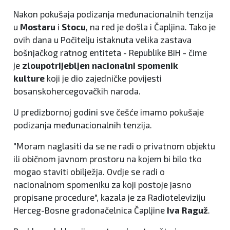
Nakon pokušaja podizanja međunacionalnih tenzija
u
Mostaru
i
Stocu
, na red je došla i Čapljina. Tako je
ovih dana u Počitelju istaknuta velika zastava
bošnjačkog ratnog entiteta - Republike BiH - čime
je
zloupotrijebljen nacionalni spomenik
kulture
koji je dio zajedničke povijesti
bosanskohercegovačkih naroda.
U predizbornoj godini sve češće imamo pokušaje
podizanja međunacionalnih tenzija.
"Moram naglasiti da se ne radi o privatnom objektu
ili običnom javnom prostoru na kojem bi bilo tko
mogao staviti obilježja. Ovdje se radi o
nacionalnom spomeniku za koji postoje jasno
propisane procedure", kazala je za Radioteleviziju
Herceg-Bosne gradonačelnica Čapljine
Iva Raguž
.