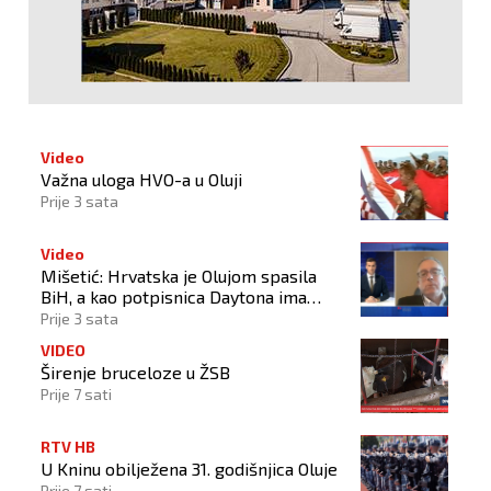
Video
Važna uloga HVO-a u Oluji
Prije 3 sata
Video
Mišetić: Hrvatska je Olujom spasila
BiH, a kao potpisnica Daytona ima
puno pravo štititi hrvatski narod
Prije 3 sata
VIDEO
Širenje bruceloze u ŽSB
Prije 7 sati
RTV HB
U Kninu obilježena 31. godišnjica Oluje
Prije 7 sati