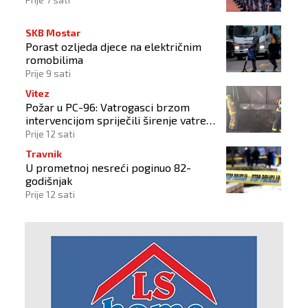
SKB Mostar
Porast ozljeda djece na električnim
romobilima
Prije 9 sati
Vitez
Požar u PC-96: Vatrogasci brzom
intervencijom spriječili širenje vatre
na okolne objekte
Prije 12 sati
Travnik
U prometnoj nesreći poginuo 82-
godišnjak
Prije 12 sati