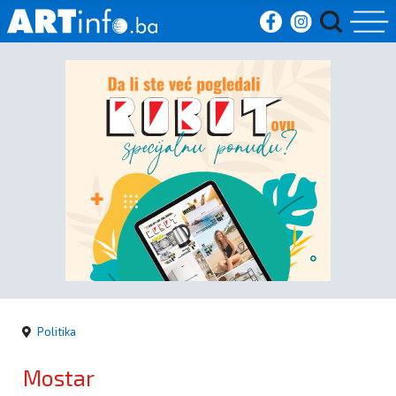
Početna
Vijesti
Sport
Kultura
Crna
kronika
Politika
Politika
Mostar
Zanimljivosti