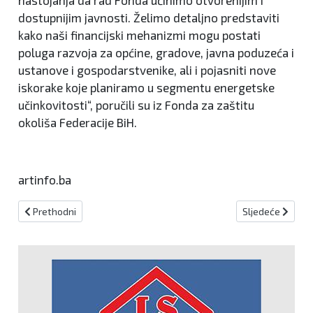
dostupnijim javnosti. Želimo detaljno predstaviti
kako naši financijski mehanizmi mogu postati
poluga razvoja za općine, gradove, javna poduzeća i
ustanove i gospodarstvenike, ali i pojasniti nove
iskorake koje planiramo u segmentu energetske
učinkovitosti“, poručili su iz Fonda za zaštitu
okoliša Federacije BiH.
artinfo.ba
Prethodni članak: Gradi se prva javna Sigurna kuća u Federaciji BiH
Sljedeći članak
Prethodni
Sljedeće