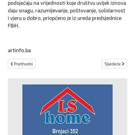
podsjećaju na vrijednosti koje društvu uvijek iznova
daju snagu, razumijevanje, poštovanje, solidarnost
i vjeru u dobro, priopćeno je iz ureda predsjednice
FBiH.
artinfo.ba
Prethodni članak: Magyaru stižu čestitke, Orban priznao poraz
Sljedeći članak:
Prethodni
Sljedeće