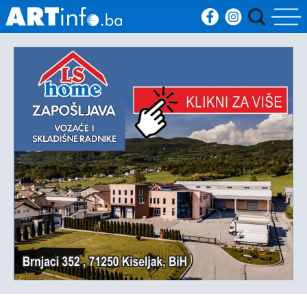
Početna
Vijesti
Sport
Kultura
Crna
kronika
Politika
Zanimljivosti