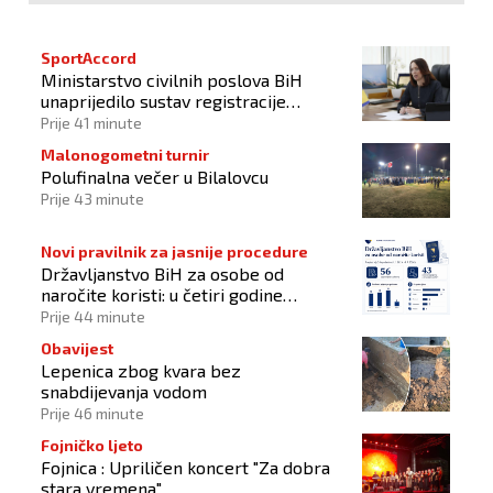
SportAccord
Ministarstvo civilnih poslova BiH
unaprijedilo sustav registracije
sportskih organizacija
Prije 41 minute
Malonogometni turnir
Polufinalna večer u Bilalovcu
Prije 43 minute
Novi pravilnik za jasnije procedure
Državljanstvo BiH za osobe od
naročite koristi: u četiri godine
odobrena 43 zahtjeva
Prije 44 minute
Obavijest
Lepenica zbog kvara bez
snabdijevanja vodom
Prije 46 minute
Fojničko ljeto
Fojnica : Upriličen koncert "Za dobra
stara vremena"