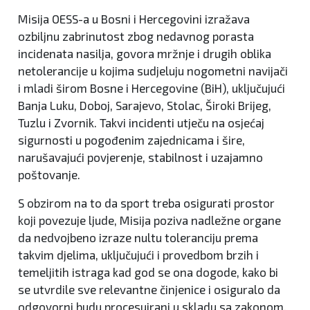
Misija OESS-a u Bosni i Hercegovini izražava
ozbiljnu zabrinutost zbog nedavnog porasta
incidenata nasilja, govora mržnje i drugih oblika
netolerancije u kojima sudjeluju nogometni navijači
i mladi širom Bosne i Hercegovine (BiH), uključujući
Banja Luku, Doboj, Sarajevo, Stolac, Široki Brijeg,
Tuzlu i Zvornik. Takvi incidenti utječu na osjećaj
sigurnosti u pogođenim zajednicama i šire,
narušavajući povjerenje, stabilnost i uzajamno
poštovanje.
S obzirom na to da sport treba osigurati prostor
koji povezuje ljude, Misija poziva nadležne organe
da nedvojbeno izraze nultu toleranciju prema
takvim djelima, uključujući i provedbom brzih i
temeljitih istraga kad god se ona dogode, kako bi
se utvrdile sve relevantne činjenice i osiguralo da
odgovorni budu procesuirani u skladu sa zakonom,