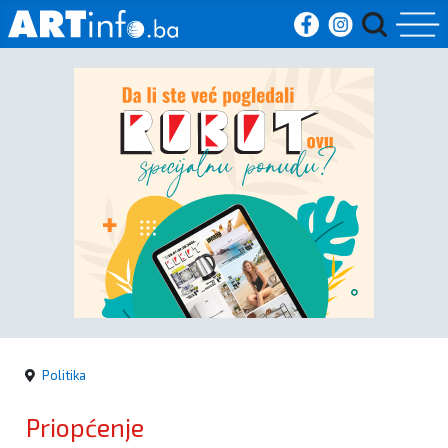
Početna
Vijesti
Sport
Kultura
Crna
kronika
Politika
Politika
Priopćenje
Zanimljivosti