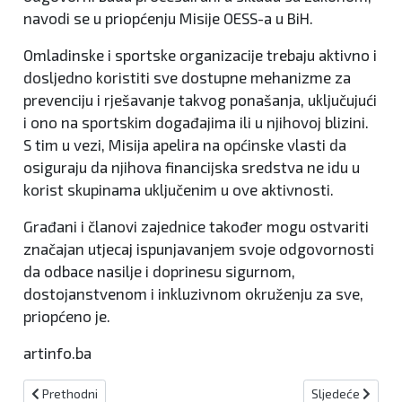
navodi se u priopćenju Misije OESS-a u BiH.
Omladinske i sportske organizacije trebaju aktivno i
dosljedno koristiti sve dostupne mehanizme za
prevenciju i rješavanje takvog ponašanja, uključujući
i ono na sportskim događajima ili u njihovoj blizini.
S tim u vezi, Misija apelira na općinske vlasti da
osiguraju da njihova financijska sredstva ne idu u
korist skupinama uključenim u ove aktivnosti.
Građani i članovi zajednice također mogu ostvariti
značajan utjecaj ispunjavanjem svoje odgovornosti
da odbace nasilje i doprinesu sigurnom,
dostojanstvenom i inkluzivnom okruženju za sve,
priopćeno je.
artinfo.ba
Prethodni članak: Kolonomos Martinčević odgovorio Bećiroviću: Hr
Sljedeći članak:
Prethodni
Sljedeće