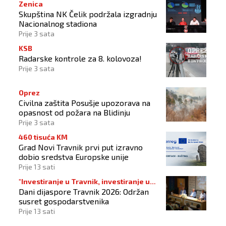
Zenica
Skupština NK Čelik podržala izgradnju
Nacionalnog stadiona
Prije 3 sata
KSB
Radarske kontrole za 8. kolovoza!
Prije 3 sata
Oprez
Civilna zaštita Posušje upozorava na
opasnost od požara na Blidinju
Prije 3 sata
460 tisuća KM
Grad Novi Travnik prvi put izravno
dobio sredstva Europske unije
Prije 13 sati
"Investiranje u Travnik, investiranje u
Dani dijaspore Travnik 2026: Održan
budućnost"
susret gospodarstvenika
Prije 13 sati