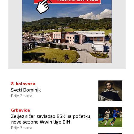
8. kolovoza
Sveti Dominik
Prije 2 sata
Grbavica
Željezničar savladao BSK na početku
nove sezone Wwin lige BiH
Prije 3 sata