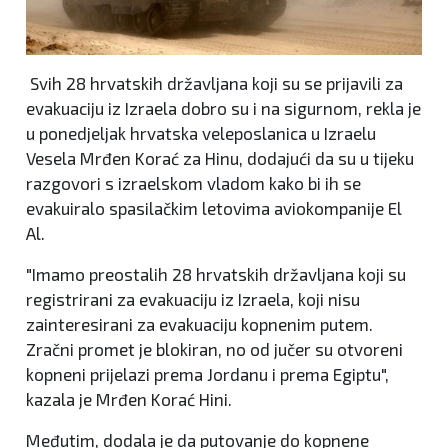
Svih 28 hrvatskih državljana koji su se prijavili za
evakuaciju iz Izraela dobro su i na sigurnom, rekla je
u ponedjeljak hrvatska veleposlanica u Izraelu
Vesela Mrđen Korać za Hinu, dodajući da su u tijeku
razgovori s izraelskom vladom kako bi ih se
evakuiralo spasilačkim letovima aviokompanije El
Al.
"Imamo preostalih 28 hrvatskih državljana koji su
registrirani za evakuaciju iz Izraela, koji nisu
zainteresirani za evakuaciju kopnenim putem.
Zračni promet je blokiran, no od jučer su otvoreni
kopneni prijelazi prema Jordanu i prema Egiptu",
kazala je Mrđen Korać Hini.
Međutim, dodala je da putovanje do kopnene