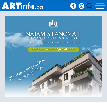
Početna
Vijesti
Sport
Kultura
Crna
kronika
Politika
Zanimljivosti