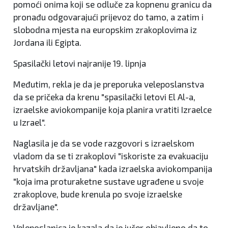
pomoći onima koji se odluče za kopnenu granicu da
pronađu odgovarajući prijevoz do tamo, a zatim i
slobodna mjesta na europskim zrakoplovima iz
Jordana ili Egipta.
Spasilački letovi najranije 19. lipnja
Međutim, rekla je da je preporuka veleposlanstva
da se pričeka da krenu "spasilački letovi El Al-a,
izraelske aviokompanije koja planira vratiti Izraelce
u Izrael".
Naglasila je da se vode razgovori s izraelskom
vladom da se ti zrakoplovi "iskoriste za evakuaciju
hrvatskih državljana" kada izraelska aviokompanija
"koja ima proturaketne sustave ugrađene u svoje
zrakoplove, bude krenula po svoje izraelske
državljane".
Veleposlanica je kazala da je jučer objavljeno da to