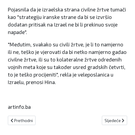
Pojasnila da je izraelska strana civilne žrtve tumači
kao "strategiju iranske strane da bi se izvršio
dodatan pritisak na Izrael ne bi li prekinuo svoje
napade".
"Međutim, svakako su civili žrtve, je li to namjerno
ili ne, teško je vjerovati da bi netko namjerno gađao
civilne žrtve, ili su to kolateralne žrtve određenih
vojnih meta koje su također usred gradskih četvrti,
to je teško procijeniti", rekla je veleposlanica u
Izraelu, prenosi Hina.
artinfo.ba
Prethodni članak: Cijene nafte nastavljaju rasti dok sukob između I
Sljedeći članak:
Prethodni
Sljedeće