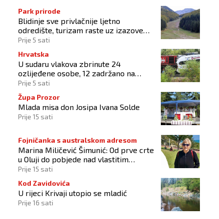
Park prirode
Blidinje sve privlačnije ljetno
odredište, turizam raste uz izazove
očuvanja prirode
Prije 5 sati
Hrvatska
U sudaru vlakova zbrinute 24
ozlijeđene osobe, 12 zadržano na
liječenju
Prije 5 sati
Župa Prozor
Mlada misa don Josipa Ivana Solde
Prije 15 sati
Fojničanka s australskom adresom
Marina Miličević Šimunić: Od prve crte
u Oluji do pobjede nad vlastitim
„olujama“
Prije 15 sati
Kod Zavidovića
U rijeci Krivaji utopio se mladić
Prije 16 sati