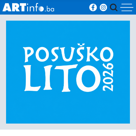
Početna
Vijesti
Sport
Kultura
Crna
kronika
Politika
Zanimljivosti