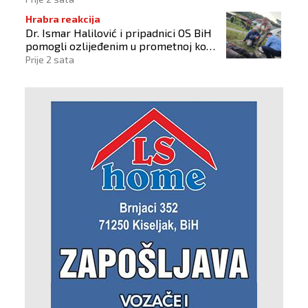
Hrabra reakcija
Dr. Ismar Halilović i pripadnici OS BiH
pomogli ozlijeđenim u prometnoj kod
Busovače!
Prije 2 sata