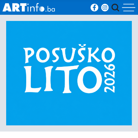
Početna
Vijesti
Sport
Kultura
Crna
kronika
Politika
Zanimljivosti