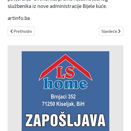
službenika iz nove administracije Bijele kuće.
artinfo.ba
Prethodni članak: Kraljević: Vlada FBiH usvojila prijedlog proračun
Sljedeći članak:
Prethodni
Sljedeće