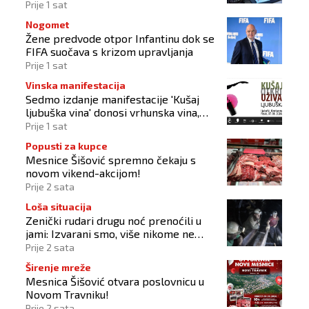
Prije 1 sat
Nogomet
Žene predvode otpor Infantinu dok se
FIFA suočava s krizom upravljanja
Prije 1 sat
Vinska manifestacija
Sedmo izdanje manifestacije 'Kušaj
ljubuška vina' donosi vrhunska vina,
gastronomiju i glazbu
Prije 1 sat
Popusti za kupce
Mesnice Šišović spremno čekaju s
novom vikend-akcijom!
Prije 2 sata
Loša situacija
Zenički rudari drugu noć prenoćili u
jami: Izvarani smo, više nikome ne
vjerujemo
Prije 2 sata
Širenje mreže
Mesnica Šišović otvara poslovnicu u
Novom Travniku!
Prije 2 sata