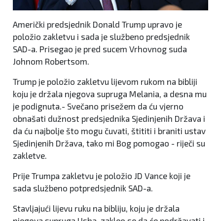
Američki predsjednik Donald Trump upravo je
položio zakletvu i sada je službeno predsjednik
SAD-a. Prisegao je pred sucem Vrhovnog suda
Johnom Robertsom.
Trump je položio zakletvu lijevom rukom na bibliji
koju je držala njegova supruga Melania, a desna mu
je podignuta.- Svečano prisežem da ću vjerno
obnašati dužnost predsjednika Sjedinjenih Država i
da ću najbolje što mogu čuvati, štititi i braniti ustav
Sjedinjenih Država, tako mi Bog pomogao - riječi su
zakletve.
Prije Trumpa zakletvu je položio JD Vance koji je
sada službeno potpredsjednik SAD-a.
Stavljajući lijevu ruku na bibliju, koju je držala
njegova supruga Usha, zakleo se da će podržavati i