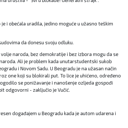
ma društva - "Svi u blokade! Generalni štrajk".
 je i obećala uradila, jedino moguće u užasno teškim
na sudovima da donesu svoju odluku.
z volje naroda, bez demokratije i bez izbora mogu da se
je naroda. Ali je problem kada unutarstudentski sukob
u Beogradu i Novom Sadu. U Beogradu je na užasan način
 one koji su blokirali put. To lice je uhićeno, određeno
 dogodilo se ponižavanje i nanošenje ozljeda gospođi
it odgovorni - zaključio je Vučić.
potresen događajem u Beogradu kada je autom udarena i