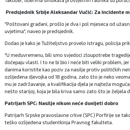
Također, liderima sindikata prosvjetnih radnika su poručil
Predsjednik Srbije Aleksandar Vučić: Za incidente m
"Poštovani građani, prošlo je dva i pol mjeseca od užas
uvjetima", naveo je predsjednik.
Dodao je kako je Tužiteljstvo provelo istragu, policija p
"U međuvremenu, bili smo svjedoci zloupotrebe tragedije 
dočepaju vlasti. I to ne bi bio i neće biti veliki problem
danima koristite kao poziv za nasilje protiv političkih n
ozlijeđena djevojka od 18 godina, zato što je neko veoma
mu je zadržavanje, a kvalifikacija djela je najteža mogu
nešto starijoj, koja je bila kriva samo zato što je željela
Patrijarh SPC: Nasilje nikom neće donijeti dobro
Patrijarh Srpske pravoslavne crkve (SPC) Porfirije se t
teško ozlijeđena studentkinja Pravnog fakulteta.