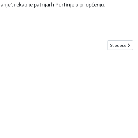
e", rekao je patrijarh Porfirije u priopćenju.
Sljedeći člana
Sljedeće