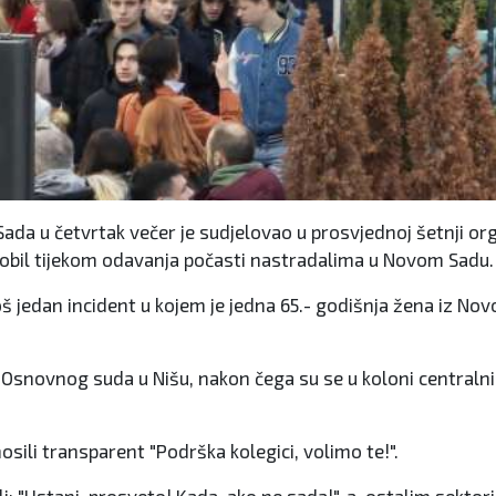
 Sada u četvrtak večer je sudjelovao u prosvjednoj šetnji o
mobil tijekom odavanja počasti nastradalima u Novom Sadu.
jedan incident u kojem je jedna 65.- godišnja žena iz Nov
de Osnovnog suda u Nišu, nakon čega su se u koloni centraln
nosili transparent "Podrška kolegici, volimo te!".