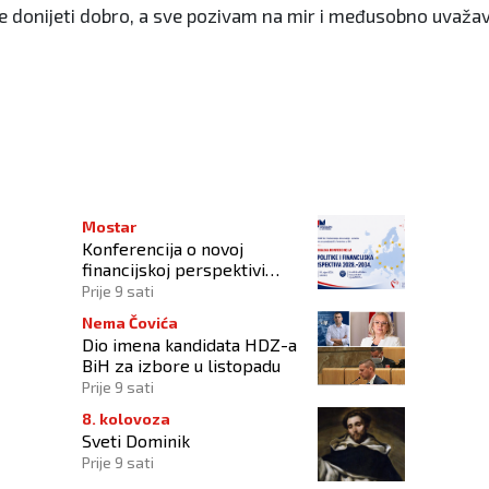
 donijeti dobro, a sve pozivam na mir i međusobno uvažavanj
 KM javnih prihoda
Mostar
Konferencija o novoj
financijskoj perspektivi
Europske unije 2028.–2034.
Prije 9 sati
Nema Čovića
Dio imena kandidata HDZ-a
BiH za izbore u listopadu
Prije 9 sati
8. kolovoza
Sveti Dominik
Prije 9 sati