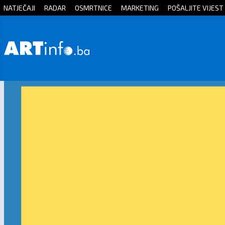
NATJEČAJI
RADAR
OSMRTNICE
MARKETING
POŠALJITE VIJEST
Početna
Vijesti
Sport
Kultura
Crna
kronika
Politika
Zanimljivosti