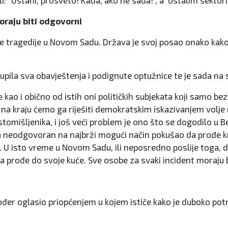
i: "Ustani, prosveto! Kada, ako ne sada!", a ostalim sektori
oraju biti odgovorni
ne tragedije u Novom Sadu. Država je svoj posao onako kako
rikupila sva obavještenja i podignute optužnice te je sada 
kao i obično od istih oni političkih subjekata koji samo be
, jer na kraju ćemo ga riješiti demokratskim iskazivanjem vol
eistomišljenika, i još veći problem je ono što se dogodilo 
 neodgovoran na najbrži mogući način pokušao da prođe kroz
ća. U isto vreme u Novom Sadu, ili neposredno poslije toga,
 da prođe do svoje kuće. Sve osobe za svaki incident moraju b
akođer oglasio priopćenjem u kojem ističe kako je duboko 