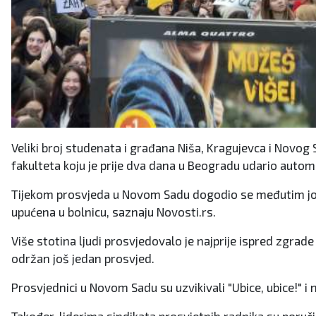
Veliki broj studenata i građana Niša, Kragujevca i Novog
fakulteta koju je prije dva dana u Beogradu udario auto
Tijekom prosvjeda u Novom Sadu dogodio se međutim još 
upućena u bolnicu, saznaju Novosti.rs.
Više stotina ljudi prosvjedovalo je najprije ispred zgra
održan još jedan prosvjed.
Prosvjednici u Novom Sadu su uzvikivali "Ubice, ubice!" i 