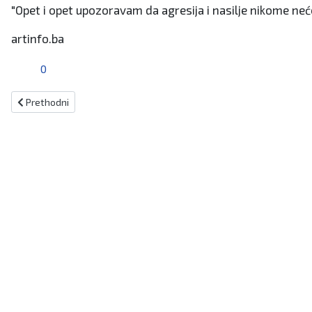
"Opet i opet upozoravam da agresija i nasilje nikome neće
artinfo.ba
0
Prethodni članak: U 2024. u FBiH uplaćeno rekordnih 7.949.633.244
Prethodni