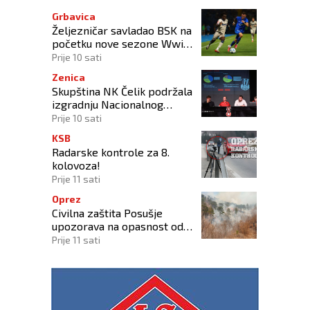
Grbavica
Željezničar savladao BSK na
početku nove sezone Wwin
lige BiH
Prije 10 sati
Zenica
Skupština NK Čelik podržala
izgradnju Nacionalnog
stadiona
Prije 10 sati
KSB
Radarske kontrole za 8.
kolovoza!
Prije 11 sati
Oprez
Civilna zaštita Posušje
upozorava na opasnost od
požara na Blidinju
Prije 11 sati