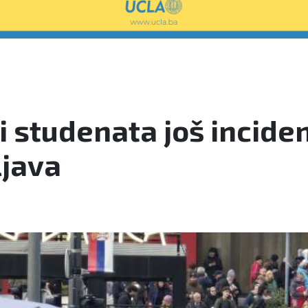
 studenata još inciden
ljava