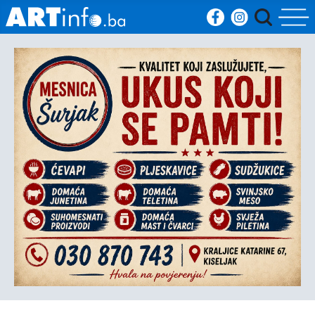
Početna
Vijesti
Sport
Kultura
Crna
kronika
Politika
Zanimljivosti