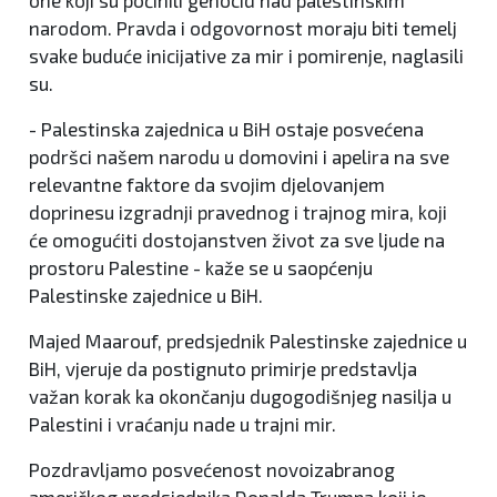
one koji su počinili genocid nad palestinskim
narodom. Pravda i odgovornost moraju biti temelj
svake buduće inicijative za mir i pomirenje, naglasili
su.
- Palestinska zajednica u BiH ostaje posvećena
podršci našem narodu u domovini i apelira na sve
relevantne faktore da svojim djelovanjem
doprinesu izgradnji pravednog i trajnog mira, koji
će omogućiti dostojanstven život za sve ljude na
prostoru Palestine - kaže se u saopćenju
Palestinske zajednice u BiH.
Majed Maarouf, predsjednik Palestinske zajednice u
BiH, vjeruje da postignuto primirje predstavlja
važan korak ka okončanju dugogodišnjeg nasilja u
Palestini i vraćanju nade u trajni mir.
Pozdravljamo posvećenost novoizabranog