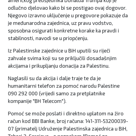
američkog predsjednika Donalda Trumpa koji je
odlučno djelovao kako bi se postigao ovaj dogovor.
Njegovo izravno uključenje u pregovore pokazuje da
je međunarodna zajednica, uz pravu vodstvo,
sposobna osigurati konkretne korake ka pravdi i
stabilnosti, navodi se u priopćenju.
Iz Palestinske zajednice u BiH uputili su riječi
zahvale svima koji su se priključili dosadašnjim
akcijama i prikupljanju donacija za Palestinu.
Naglasili su da akcija i dalje traje te da je
humanitarni telefon za pomoć narodu Palestine
090 292 000 (vrijedi samo za pretplatnike
kompanije "BH Telecom").
Pomoć se može poslati i direktno uplatom na žiro
račun kod BBI Banke, broj računa: 141-311-53200039-
07 (primatelj Udruženje Palestinska zajednica u BiH,