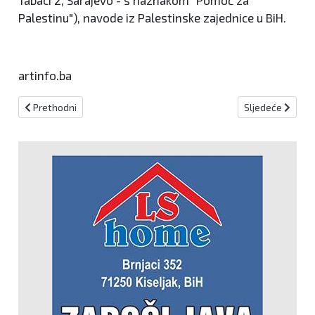
Tabaci 2, Sarajevo - s naznakom "Pomoć za
Palestinu"), navode iz Palestinske zajednice u BiH.
artinfo.ba
Prethodni članak: Dom naroda Parlamenta FBiH danas o Prijedlog 
Sljedeći članak:
Prethodni
Sljedeće