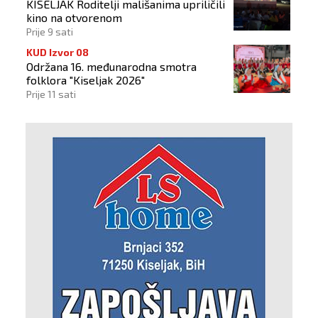
KISELJAK Roditelji mališanima upriličili
kino na otvorenom
Prije 9 sati
KUD Izvor 08
Održana 16. međunarodna smotra
folklora "Kiseljak 2026"
Prije 11 sati