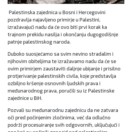
Palestinska zajednica u Bosni i Hercegovini
pozdravlja najavljeno primirje u Palestini,
izražavajući nadu da će ovo biti prvi korak ka
trajnom prekidu nasilja i okončanju dugogodišnje
patnje palestinskog naroda.
Duboko suosjećamo sa svim nevino stradalim i
njihovim obiteljima te izražavamo nadu da će se
ovim primirjem zaustaviti daljnje ubijanje i prisilno
protjerivanje palestinskih civila, koje predstavlja
ozbiljno kršenje osnovnih ljudskih prava i
međunarodnog prava, poručili su iz Palestinske
zajednice u BiH.
Pozvali su međunarodnu zajednicu da ne zatvara
oči pred počinjenim zločinima, već da odlučno
podrži procesuiranje svih odgovornih, uključujući i