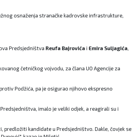
nužnog osnaženja stranačke kadrovske infrastrukture,
anova Predsjedništva
Reufa Bajrovića
i
Emira Suljagića
,
likovanog četničkog vojvodu, za člana UO Agencije za
" protiv Podžića, pa je osigurao njihovo ekspresno
edsjedništva, imalo je veliki odjek, a reagirali su i
, predložiti kandidate u Predsjedništvo. Dakle, čovjek se
unović", kazao je Miletić.