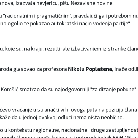
članova, izazvala nevjericu, pišu Nezavisne novine.
u "racionalnim i pragmatičnim", pravdajući ga i potrebom 
uno ogolio te pokazao autokratski način vođenja partije".
-u, koje su, na kraju, rezultirale izbacivanjem iz stranke čl
 naroda glasovao za profesora
Nikolu Poplašena
, inače od
je je Komšić smatrao da su najodgovorniji "za dizanje pobune
vo vraćanje u stranački vrh, ovoga puta na poziciju člana Pr
, kaže da u jednoj ovakvoj odluci nema ništa neobično.
o u kontekstu regionalne, nacionalne i druge zastupljenosti
ovih članova, među kojima je i potpredsjednik FBiH Milan D