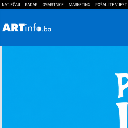
NATJEČAJI
RADAR
OSMRTNICE
MARKETING
POŠALJITE VIJEST
Početna
Vijesti
Sport
Kultura
Crna
kronika
Politika
Zanimljivosti