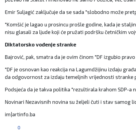
Emir Suljagić zaključuje da se sada "slobodno može pre
"Komšić je lagao u prosincu prošle godine, kada je stalji
nisu glasali za ljude koji će pružati podršku četničkim voj
Diktatorsko vođenje stranke
Bajrović, pak, smatra da je ovim činom "DF izgubio pravo d
"DF je osnovan kao reakcija na Lagumdžijinu izdaju građa
da odgovornost za izdaju temeljnih vrijednosti stranke p
Podsjeća da je takva politika "rezultirala krahom SDP-a 
Novinari Nezavisnih novina su željeli čuti i stav samog l
im|artinfo.ba
0