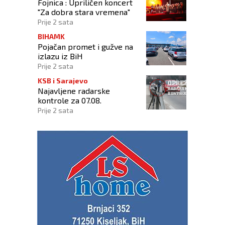
Fojnica : Upriličen koncert
"Za dobra stara vremena"
Prije 2 sata
BIHAMK
Pojačan promet i gužve na
izlazu iz BiH
Prije 2 sata
KSB i Sarajevo
Najavljene radarske
kontrole za 07.08.
Prije 2 sata