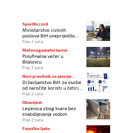
SportAccord
Ministarstvo civilnih
poslova BiH unaprijedilo
sustav registracije sportskih
Prije 2 sata
organizacija
Malonogometni turnir
Polufinalna večer u
Bilalovcu
Prije 2 sata
Novi pravilnik za jasnije
Državljanstvo BiH za osobe
procedure
od naročite koristi: u četiri
godine odobrena 43
Prije 2 sata
zahtjeva
Obavijest
Lepenica zbog kvara bez
snabdijevanja vodom
Prije 2 sata
Fojničko ljeto