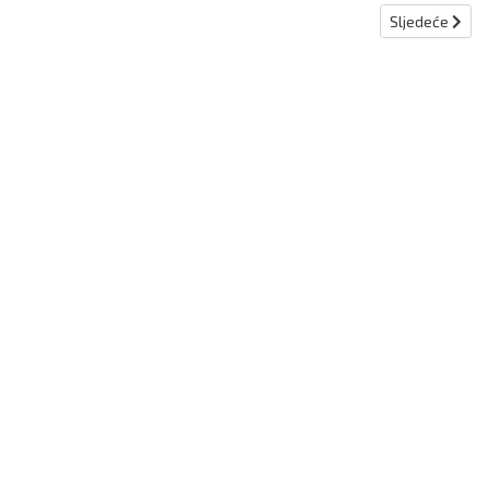
Sljedeći člana
Sljedeće