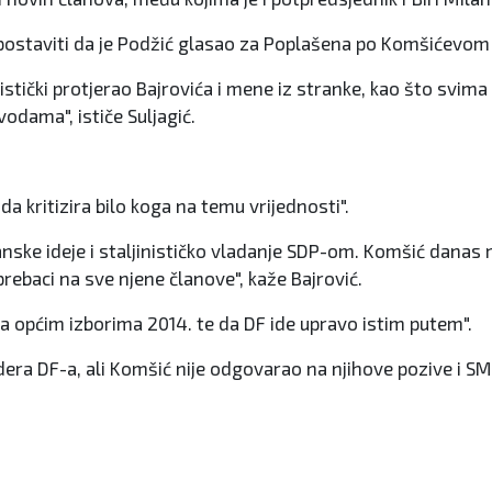
tpostaviti da je Podžić glasao za Poplašena po Komšićevom
nistički protjerao Bajrovića i mene iz stranke, kao što svim
vodama", ističe Suljagić.
a kritizira bilo koga na temu vrijednosti".
nske ideje i staljinističko vladanje SDP-om. Komšić danas r
rebaci na sve njene članove", kaže Bajrović.
na općim izborima 2014. te da DF ide upravo istim putem".
idera DF-a, ali Komšić nije odgovarao na njihove pozive i S