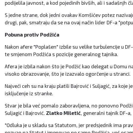
podijelila javnost, a kod pojedinih bivših, ali i sadašnjh 
S jedne strane, dok jedni ovakav Komšićev potez nazivaj
drugi, pak, smatraju da se na ovaj način lider DF-a "potp
Pobuna protiv Podžića
Nakon afere "Poplašen" izbile su velike turbulencije u DF
te smjenom Podžića s pozicije generalnog tajnika.
Afera je izbila nakon što je Podžić kao delegat u Domu
visoko obrazovanje, što je izazvalo ogorčenje u stranci.
Najveći ceh su na kraju platili Bajrović i Suljagić, za ko
isključenje iz stranke.
Stvar je bila već pomalo zaboravljena, no ponovno Podžiće
Suljagić i Bajrović.
Zlatko Miletić
, generalni tajnik DF-a
"Odluka je u skladu sa Statutom, jer predsjednik ima prav
pozvao na Statut i imenovao ne samo Podžića, već osam n