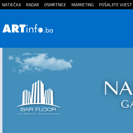
NATJEČAJI
RADAR
OSMRTNICE
MARKETING
POŠALJITE VIJEST
Početna
Vijesti
Sport
Kultura
Crna
kronika
Politika
Zanimljivosti