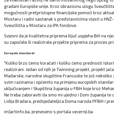
građani Europske unije. Kroz obrazovnu ulogu Sveučilišt
mogućnosti pretpristupne financijske pomoći kroz aktualn
Mostaru i radni sastanak s predstavnicima vlasti u HNŽ-u
Sveučilišta u Mostaru za IPA fondove.
Svjesni da je kvalitetna priprema ključ uspjeha BiH na n
su započele ili realizirale projekte priprema za proces pr
Europski standardi
"Koliko brzo ćemo koračati i koliko ćemo prednosti iskoris
realizirani. Jedan od njih je Twinning projekt, projekt j
Mađarske, narodne skupštine Francuske te još nekoliko z
svim razinama i općenito na primjenu europskih standard
uključivanjem i Skupština županija u FBiH koje kroz Meh
Ne treba zaboraviti da smo mi ujedno i Dom županija te d
Lidija Bradara, predsjedateljica Doma naroda PFBiH i pr
im|artinfo.ba, preneseno s portala vecernji.ba