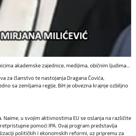
vnicima akademske zajednice, medijima, običnim ljudima...
jeva za članstvo te nastojanja Dragana Čovića,
edno sa zemljama regije, BiH je obvezna krajnje ozbiljno
. Naime, u svojim aktivnostima EU se oslanja na različite
 pretpristupne pomoći IPA. Ovaj program predstavlja
zaciji političkih i ekonomskih reformi, uz pripremu za