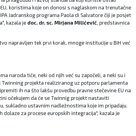
a EU, koristima koje on donosi s naglaskom na trenutačne
IPA Jadranskog programa Paola di Salvatore čiji je posjet
", kazala je
doc. dr. sc. Mirjana Milićević
, predstavnica
vo napravljen tek prvi korak, mnoge institucije u BiH već
a naroda tiče, neki od njih već su započeli, a neki su i
ilj Twinning projekta realiziranog uz potporu parlamenta
ipremiti ih na što lakšu provedbu pravne stečevine EU na
ini očekujem da će se Twinnig projekt nastaviti
nju, sukladno ustavnim nadležnostima koje im pripadaju.
 dolaze za procese europskih integracija", kazala je