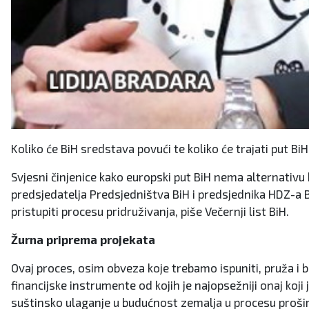
Koliko će BiH sredstava povući te koliko će trajati put B
Svjesni činjenice kako europski put BiH nema alternativu
predsjedatelja Predsjedništva BiH i predsjednika HDZ-a B
pristupiti procesu pridruživanja, piše Večernji list BiH.
Žurna priprema projekata
Ovaj proces, osim obveza koje trebamo ispuniti, pruža i 
financijske instrumente od kojih je najopsežniji onaj ko
suštinsko ulaganje u budućnost zemalja u procesu prošire