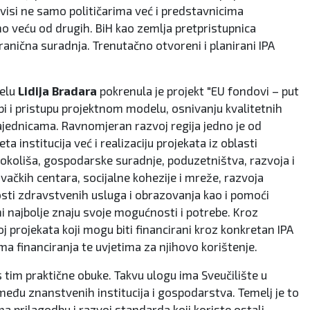
ovisi ne samo političarima već i predstavnicima
no veću od drugih. BiH kao zemlja pretpristupnica
granična suradnja. Trenutačno otvoreni i planirani IPA
čelu
Lidija Bradara
pokrenula je projekt "EU fondovi – put
dbi i pristupu projektnom modelu, osnivanju kvalitetnih
zajednicama. Ravnomjeran razvoj regija jedno je od
institucija već i realizaciju projekata iz oblasti
ti okoliša, gospodarske suradnje, poduzetništva, razvoja i
vačkih centara, socijalne kohezije i mreže, razvoja
pnosti zdravstvenih usluga i obrazovanja kao i pomoći
i najbolje znaju svoje mogućnosti i potrebe. Kroz
projekata koji mogu biti financirani kroz konkretan IPA
 financiranja te uvjetima za njihovo korištenje.
 tim praktične obuke. Takvu ulogu ima Sveučilište u
među znanstvenih institucija i gospodarstva. Temelj je to
prilagodbu i razvoj standarda koji koriste ostali