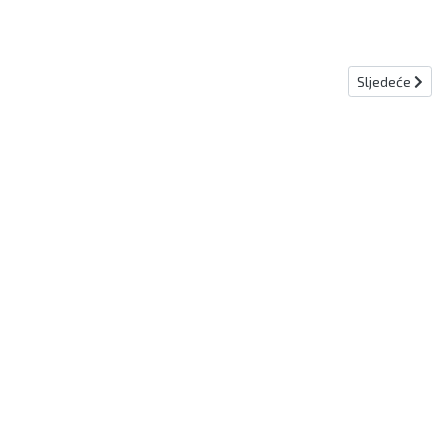
Sljedeći člana
Sljedeće