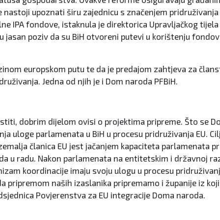
e nastoji upoznati širu zajednicu s značenjem pridruživanj
e IPA fondove, istaknula je direktorica Upravljačkog tijela 
 jasan poziv da su BiH otvoreni putevi u korištenju fondova
jezinom europskom putu te da je predajom zahtjeva za članst
idruživanja. Jedna od njih je i Dom naroda PFBiH.
titi, dobrim dijelom ovisi o projektima pripreme. Što se Dom
ačanja uloge parlamenata u BiH u procesu pridruživanja EU. C
emalja članica EU jest jačanjem kapaciteta parlamenata pr
a u radu. Nakon parlamenata na entitetskim i državnoj raz
anizam koordinacije imaju svoju ulogu u procesu pridruživa
a pripremom naših izaslanika pripremamo i županije iz kojih
edsjednica Povjerenstva za EU integracije Doma naroda.