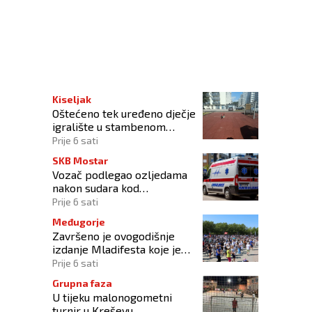
e u proceduru
Kiseljak
Oštećeno tek uređeno dječje
igralište u stambenom
naselju
Prije 6 sati
SKB Mostar
Vozač podlegao ozljedama
nakon sudara kod
Tomislavgrada
Prije 6 sati
Međugorje
Završeno je ovogodišnje
izdanje Mladifesta koje je
okupilo mlade iz 73 zemlje
Prije 6 sati
svijeta
Grupna faza
U tijeku malonogometni
turnir u Kreševu