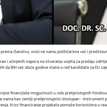
iH prema članstvu, ovisi ne samo političarima već i predsta
 kao i učinjenih napora na stvaranju uvjeta za predaju zaht
iH da BiH već iduće godine stane u red kandidata za EU zaj
brojne financijske mogućnosti u vidu pretpristupnih fondova
ji je nama kao zemlji predpristupnici dostupan - Instrument
nja. Kroz financiranje projekata pomaže korisnicima u reali