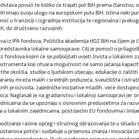
dstava povući te koliko će trajati put BiH prema članstvu, 
BiH imaju svoju ulogu na europskom putu BiH, istina neki pu
ć u tranziciji i izgradnja institucija te regionalna i preko
ih, do društveno razvojnih.
va iz IPA fondova, Politička akademija HDZ BiH na čijem je 
i predstavnika lokalne samouprave. Cilj je pomoći u prilago
iz fondova kojim će se poboljšati uvjeti života u lokalnim 
strumenta koji otvara mogućnost ne samo jačanja kapaciteta 
štite okoliša, studije o ljudskom utjecaju, edukacije o zašti
anju mreža malih i srednjih poduzeća, sveučilišta i istraži
okalnih proizvoda, zajedničke inicijative mladih, veće dostu
ca. Naglasak je na građanstvu i lokalnoj samoupravi jer on
dnicama da se upoznaju s osnovnim preduvjetima za razvoj 
 lokalnim zajednicama, postojećim EU fondovima i linijama
podizanje razine općeg i stručnog obrazovanja te u skladu s
tanova potiče i sudjeluje u prijenosu znanja i inovacija iz
atusa gospodarstva. Ovakve reforme osiguravaju građanima 