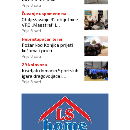
Prije 8 sati
Čuvanje uspomene na
Obilježavanje 31. obljetnice
branitelje
VRO „Maestral“ i
oslobođenja Jajca uz
Prije 8 sati
pokroviteljstvo HNS-a BiH
Nepristupačan teren
Požar kod Konjica prijeti
kućama i pruzi
Prije 8 sati
29.kolovoza
Kiseljak domaćin Sportskih
igara dragovoljaca i
veterana HVO-a ŽSB i Dana
Prije 8 sati
branitelja