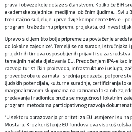
prava i obveze koje dolaze s članstvom. Koliko će BiH sre
akademske zajednice, medijima, običnim ljudima... Svi u 
trenutačno sudjeluje u prve dvije komponente IPA-e - pomo
programi traže žurnu pripremu projekata, od investicijsk
Upravo s ciljem što bolje pripreme za povlačenje sredsta
do lokalne zajednice". Temelji se na suradnji stručnjaka 
projektnih timova osposobljenih prijaviti se za sredstva 
temeljnih načela djelovanja EU. Predočenjem IPA-e kao in
razvoja turističkih proizvoda, infrastrukture i usluga, za
provedbe obuke za mala i srednja poduzeća, potpore stvar
ljudskih potencijala, kulturne suradnje, certificiranja l
marginaliziranim skupinama na razinama lokalnih zajedni
predavanja i radionice pruža se mogućnost lokalnim zaje
program, metodama participativnog razvoja dokumenata u
"U sektoru obrazovanja prioriteti za EU usmjereni su na 
Mostaru. Kroz korištenje EU fondova ova visokoškolska us
za kvalitetan razvoj ne samo inovativnog nego općeg st