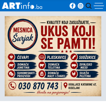
Početna
Vijesti
Sport
Kultura
Crna
kronika
Politika
Zanimljivosti