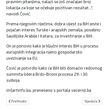
pravnim pitanjima, nalazi se još značajan broj
lokacija za koje se očekuje pozitivan rezultat...",
navodi Čović.
Prema njegovim riječima, dobra vijest za BiH jeste i
pojačan interes Turske i arapskih zemalja, posebno
Saudijske Arabije i Katara, za investiranje u BiH.
On je ponovio kako je ključni interes BiH u procesu
europskih integracija njeno gospodarsko
uvezivanje sa EU.
Čović je potvrdio kako će BiH biti domaćin redovnog
summita lidera Brdo-Brioni procesa 29. i 30.
svibnja.
im|artinfo.ba, preneseno s portala vecernji.ba
Prethodni članak: Milijan Brkić HDZ-ov prijedlog za ministra branit
Sljedeći članak:
Prethodni
Sljedeće