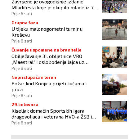
Završeno je ovogodišnje izdanje
Mladifesta koje je okupilo mlade iz 73
zemlje svijeta
Prije 6 sati
Grupna faza
U tijeku malonogometni turnir u
Kreševu
Prije 8 sati
Čuvanje uspomene na branitelje
Obilježavanje 31. obljetnice VRO
„Maestral“ i oslobođenja Jajca uz
pokroviteljstvo HNS-a BiH
Prije 8 sati
Nepristupačan teren
Požar kod Konjica prijeti kućama i
pruzi
Prije 8 sati
29.kolovoza
Kiseljak domaćin Sportskih igara
dragovoljaca i veterana HVO-a ŽSB i
Dana branitelja
Prije 8 sati