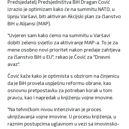
Predsjedatelj Predsjedništva BiH Dragan Čović
izrazio je optimizam kako će na summitu NATO, u
lipnju Varšavi, biti aktiviran Akcijski plan za članstvo
BiH u Alijansi (MAP).
"Uvjeren sam kako ćemo na summitu u Varšavi
dobiti zeleno svjetlo za aktiviranje MAP-a. To je za
mene osobno novi prioritet nakon predaje zahtjeva
za članstvo BiH u EU", rekao je Čović za "Dnevni
avaz".
Čović kaže kako je optimista s obzirom na činjenicu
da je BiH provela uspješnu reformu obrane, kao
osnovnu pretpostavku za potreban korak u tom
pravcu, kao i napredak u knjiženju vojne imovine.
"Na tehničkom nivou intenziviran je proces
uknjižavanja vojne imovine. U procesu knjiženja, u
raznim postupcima uglavnom u vezi sa imovinsko-