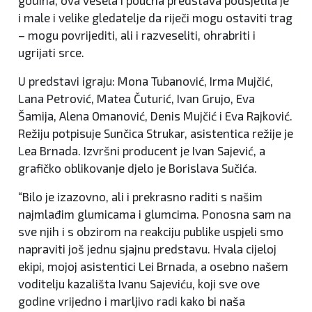
godina, ova vesela i poučna predstava podsjetila je
i male i velike gledatelje da riječi mogu ostaviti trag
– mogu povrijediti, ali i razveseliti, ohrabriti i
ugrijati srce.
U predstavi igraju: Mona Tubanović, Irma Mujčić,
Lana Petrović, Matea Čuturić, Ivan Grujo, Eva
Šamija, Alena Omanović, Denis Mujčić i Eva Rajković.
Režiju potpisuje Sunčica Strukar, asistentica režije je
Lea Brnada. Izvršni producent je Ivan Sajević, a
grafičko oblikovanje djelo je Borislava Sučića.
“Bilo je izazovno, ali i prekrasno raditi s našim
najmlađim glumicama i glumcima. Ponosna sam na
sve njih i s obzirom na reakciju publike uspjeli smo
napraviti još jednu sjajnu predstavu. Hvala cijeloj
ekipi, mojoj asistentici Lei Brnada, a osebno našem
voditelju kazališta Ivanu Sajeviću, koji sve ove
godine vrijedno i marljivo radi kako bi naša