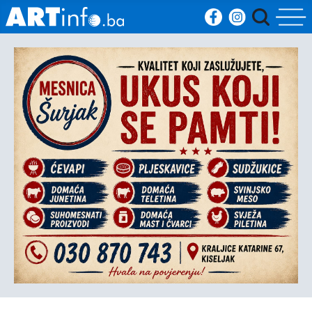
Početna
Vijesti
Sport
Kultura
Crna
kronika
Politika
Zanimljivosti