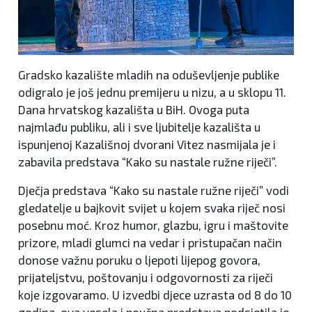
Gradsko kazalište mladih na oduševljenje publike
odigralo je još jednu premijeru u nizu, a u sklopu 11.
Dana hrvatskog kazališta u BiH. Ovoga puta
najmlađu publiku, ali i sve ljubitelje kazališta u
ispunjenoj Kazališnoj dvorani Vitez nasmijala je i
zabavila predstava “Kako su nastale ružne riječi”.
Dječja predstava “Kako su nastale ružne riječi” vodi
gledatelje u bajkovit svijet u kojem svaka riječ nosi
posebnu moć. Kroz humor, glazbu, igru i maštovite
prizore, mladi glumci na vedar i pristupačan način
donose važnu poruku o ljepoti lijepog govora,
prijateljstvu, poštovanju i odgovornosti za riječi
koje izgovaramo. U izvedbi djece uzrasta od 8 do 10