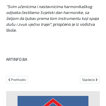
"Svim učenicima i nastavnicima harmonikaškog
odjseka čestitamo Svjetski dan harmonike, sa
željom da ljubav prema tom instrumentu koji spaja
dušu i zvuk vječno traje!",
priopćeno je iz vodstva
škole.
ARTINFO.BA
Prethodni članak: I ove godine bogat program "Svibanjskih dana k
Sljedeći članak
Prethodni
Sljedeće