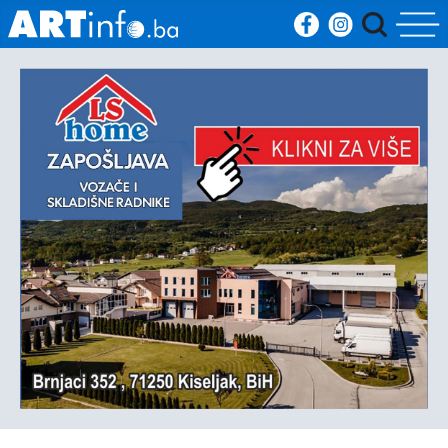
Početna
Vijesti
Sport
Kultura
Crna
kronika
Politika
Zanimljivosti