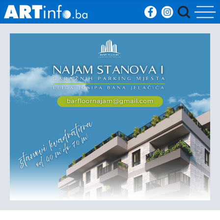
Početna
Vijesti
Sport
Kultura
Crna
kronika
Politika
Zanimljivosti