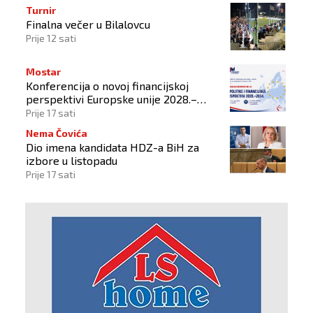
Turnir
Finalna večer u Bilalovcu
Prije 12 sati
Mostar
Konferencija o novoj financijskoj
perspektivi Europske unije 2028.–
2034.
Prije 17 sati
Nema Čovića
Dio imena kandidata HDZ-a BiH za
izbore u listopadu
Prije 17 sati