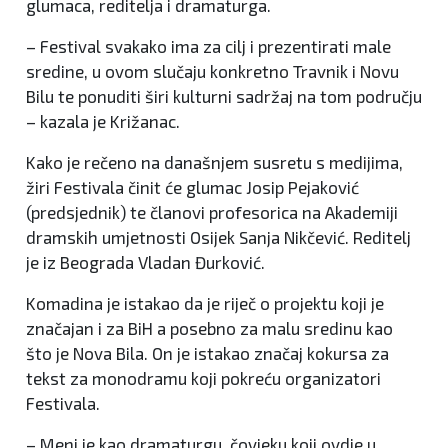
glumaca, reditelja i dramaturga.
– Festival svakako ima za cilj i prezentirati male
sredine, u ovom slučaju konkretno Travnik i Novu
Bilu te ponuditi širi kulturni sadržaj na tom području
– kazala je Križanac.
Kako je rečeno na današnjem susretu s medijima,
žiri Festivala činit će glumac Josip Pejaković
(predsjednik) te članovi profesorica na Akademiji
dramskih umjetnosti Osijek Sanja Nikčević. Reditelj
je iz Beograda Vladan Đurković.
Komadina je istakao da je riječ o projektu koji je
značajan i za BiH a posebno za malu sredinu kao
što je Nova Bila. On je istakao značaj kokursa za
tekst za monodramu koji pokreću organizatori
Festivala.
– Meni je kao dramaturgu, čovjeku koji ovdje u