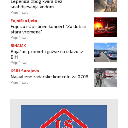
Lepenica zbog kvara bez
snabdijevanja vodom
Prije 1 sat
Fojničko ljeto
Fojnica : Upriličen koncert "Za dobra
stara vremena"
Prije 1 sat
BIHAMK
Pojačan promet i gužve na izlazu iz
BiH
Prije 1 sat
KSB i Sarajevo
Najavljene radarske kontrole za 07.08.
Prije 1 sat