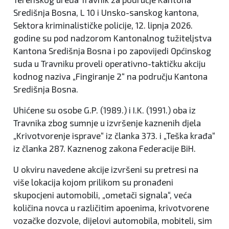
Središnja Bosna, L 10 i Unsko-sanskog kantona,
Sektora kriminalističke policije, 12. lipnja 2026.
godine su pod nadzorom Kantonalnog tužiteljstva
Kantona Središnja Bosna i po zapovijedi Općinskog
suda u Travniku proveli operativno-taktičku akciju
kodnog naziva „Fingiranje 2“ na području Kantona
Središnja Bosna.
Uhićene su osobe G.P. (1989.) i I.K. (1991.) oba iz
Travnika zbog sumnje u izvršenje kaznenih djela
„Krivotvorenje isprave“ iz članka 373. i „Teška krađa“
iz članka 287. Kaznenog zakona Federacije BiH.
U okviru navedene akcije izvršeni su pretresi na
više lokacija kojom prilikom su pronađeni
skupocjeni automobili, „ometači signala“, veća
količina novca u različitim apoenima, krivotvorene
vozačke dozvole, dijelovi automobila, mobiteli, sim