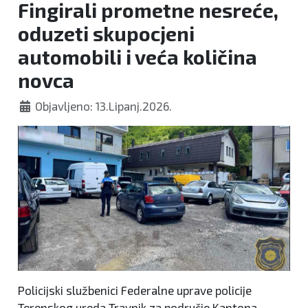
Fingirali prometne nesreće,
Bosni
oduzeti skupocjeni
automobili i veća količina
novca
Objavljeno: 13.Lipanj.2026.
Policijski službenici Federalne uprave policije
Terenskog ureda Travnik za područje Kantona