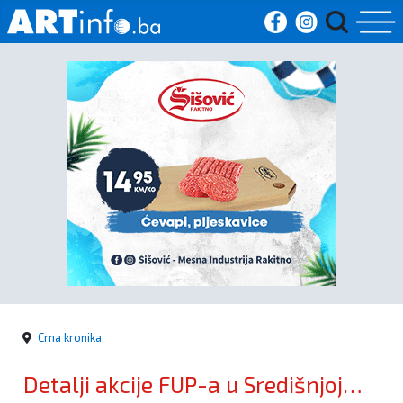
Početna
Vijesti
Sport
Kultura
Crna
kronika
Crna kronika
Politika
Detalji akcije FUP-a u Središnjoj
Zanimljivosti