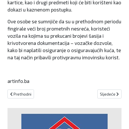
kartice, kao i drugi predmeti koji će biti korišteni kao
dokazi u kaznenom postupku.
Ove osobe se sumnjiče da su u prethodnom periodu
fingirale veći broj prometnih nesreća, koristeći
vozila na kojima su prekucani brojevi šasija i
krivotvorena dokumentacija – vozačke dozvole,
kako bi naplatili osiguranje o osiguravajućih kuća, te
na taj način pribavili protivpravnu imovinsku korist.
artinfo.ba
Prethodni članak: 500 prekršajnih naloga i 11 kaznenih djela
Sljedeći članak
Prethodni
Sljedeće