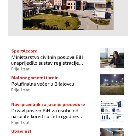
SportAccord
Ministarstvo civilnih poslova BiH
unaprijedilo sustav registracije
sportskih organizacija
Prije 1 sat
Malonogometni turnir
Polufinalna večer u Bilalovcu
Prije 1 sat
Novi pravilnik za jasnije procedure
Državljanstvo BiH za osobe od
naročite koristi: u četiri godine
odobrena 43 zahtjeva
Prije 1 sat
Obavijest