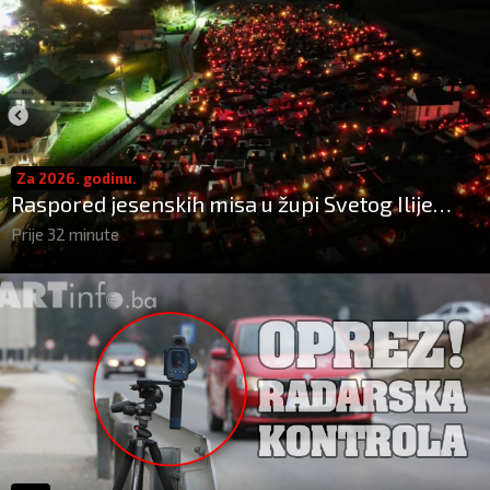
Za 2026. godinu.
Raspored jesenskih misa u župi Svetog Ilije
Kiseljak
Prije 32 minute