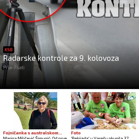
KSB
Radarske kontrole za 9. kolovoza
Prije 7 sati
Fojničanka s australskom
Foto
Marina Miličević Šimunić: Od prve
'Pekijada' u Varešu okupila 37