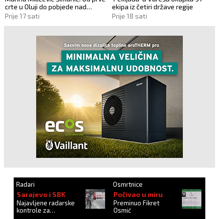
adresom
crte u Oluji do pobjede nad
ekipa iz četiri države regije
vlastitim „olujama“
Prije 17 sati
Prije 18 sati
Radari
Osmrtnice
Sarajevo i SBK
Počivao u miru
Najavljene radarske
Preminuo Fikret
kontrole za
Osmić
27.10.2024.