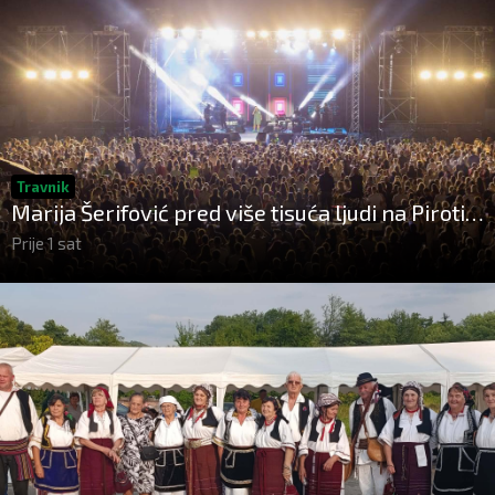
Travnik
Marija Šerifović pred više tisuća ljudi na Piroti
zatvorila 'Dane dijaspore 2026'
Prije 1 sat