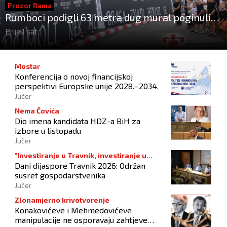
Prozor Rama
Rumboci podigli 63 metra dug mural poginulim
braniteljima
Prije 1 sat
Mostar
Konferencija o novoj financijskoj
perspektivi Europske unije 2028.–2034.
Jučer
Nema Čovića
Dio imena kandidata HDZ-a BiH za
izbore u listopadu
Jučer
"Investiranje u Travnik, investiranje u
Dani dijaspore Travnik 2026: Održan
budućnost"
susret gospodarstvenika
Jučer
Zlonamjerno krivotvorenje
Konakovićeve i Mehmedovićeve
manipulacije ne osporavaju zahtjeve