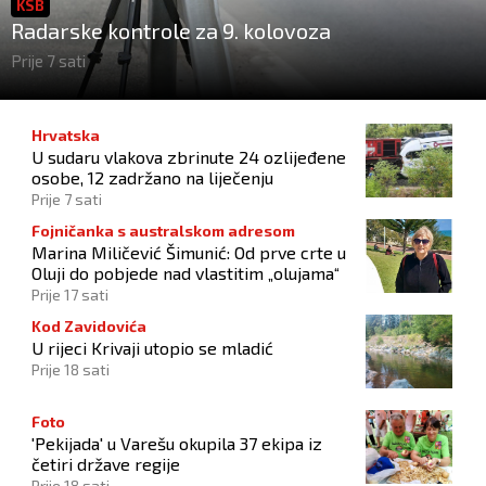
KSB
Radarske kontrole za 9. kolovoza
Prije 7 sati
Hrvatska
U sudaru vlakova zbrinute 24 ozlijeđene
osobe, 12 zadržano na liječenju
Prije 7 sati
Fojničanka s australskom adresom
Marina Miličević Šimunić: Od prve crte u
Oluji do pobjede nad vlastitim „olujama“
Prije 17 sati
Kod Zavidovića
U rijeci Krivaji utopio se mladić
Prije 18 sati
Foto
'Pekijada' u Varešu okupila 37 ekipa iz
četiri države regije
Prije 18 sati