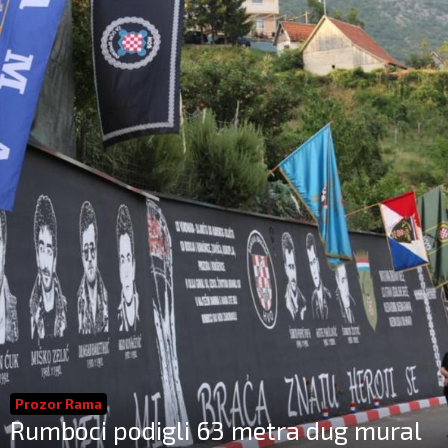
Prozor Rama
Rumboci podigli 63 metra dug mural