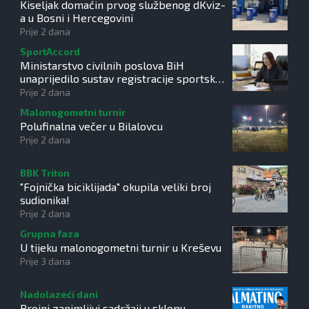
Kiseljak domaćin prvog službenog dKviz-
a u Bosni i Hercegovini
Prije 2 dana
SportAccord
Ministarstvo civilnih poslova BiH
unaprijedilo sustav registracije sportskih
organizacija
Prije 2 dana
Malonogometni turnir
Polufinalna večer u Bilalovcu
Prije 2 dana
BBK Triton
"Fojnička biciklijada" okupila veliki broj
sudionika!
Prije 2 dana
Grupna faza
U tijeku malonogometni turnir u Kreševu
Prije 3 dana
Nadolazeći dani
Brojni zanimljivi sadržaji u sklopu