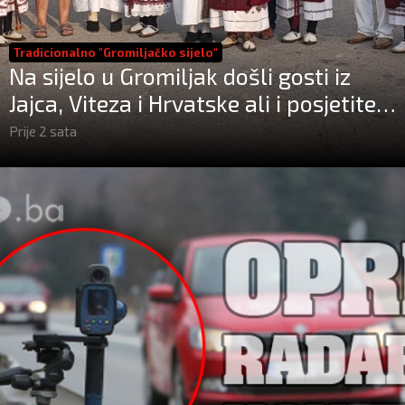
Tradicionalno "Gromiljačko sijelo"
Na sijelo u Gromiljak došli gosti iz
Jajca, Viteza i Hrvatske ali i posjetitelji
od Austrije do Australije
Prije 2 sata