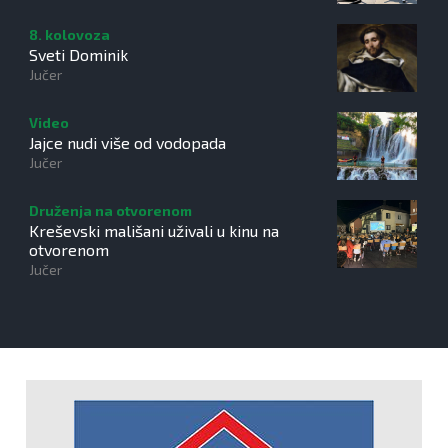
8. kolovoza
Sveti Dominik
Jučer
Video
Jajce nudi više od vodopada
Jučer
Druženja na otvorenom
Kreševski mališani uživali u kinu na
otvorenom
Jučer