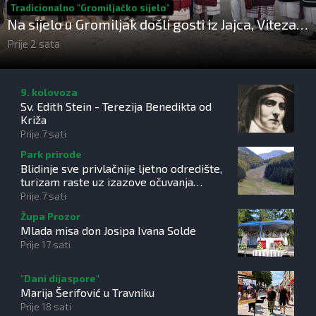
Tradicionalno "Gromiljačko sijelo"
Na sijelo u Gromiljak došli gosti iz Jajca, Viteza i
Hrvatske ali i posjetitelji od Austrije do
Prije 2 sata
Australije
9. kolovoza
Sv. Edith Stein - Terezija Benedikta od
Križa
Prije 7 sati
Park prirode
Blidinje sve privlačnije ljetno odredište,
turizam raste uz izazove očuvanja
prirode
Prije 7 sati
Župa Prozor
Mlada misa don Josipa Ivana Solde
Prije 17 sati
"Dani dijaspore"
Marija Šerifović u Travniku
Prije 18 sati