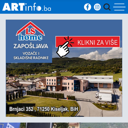
Početna
Vijesti
Sport
Kultura
Crna
kronika
Politika
Zanimljivosti