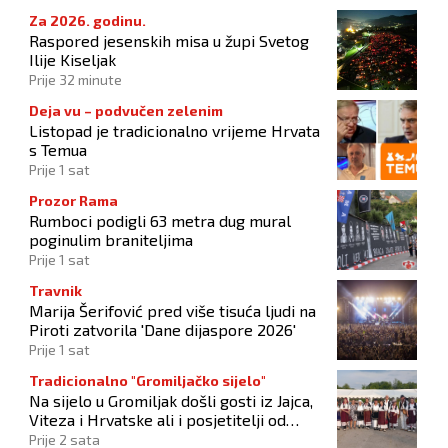
Za 2026. godinu.
Raspored jesenskih misa u župi Svetog
Ilije Kiseljak
Prije 32 minute
Deja vu – podvučen zelenim
Listopad je tradicionalno vrijeme Hrvata
s Temua
Prije 1 sat
Prozor Rama
Rumboci podigli 63 metra dug mural
poginulim braniteljima
Prije 1 sat
Travnik
Marija Šerifović pred više tisuća ljudi na
Piroti zatvorila 'Dane dijaspore 2026'
Prije 1 sat
Tradicionalno "Gromiljačko sijelo"
Na sijelo u Gromiljak došli gosti iz Jajca,
Viteza i Hrvatske ali i posjetitelji od
Austrije do Australije
Prije 2 sata