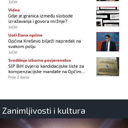
Hrvata
Jučer
Video
Gdje je granica između slobode
izražavanja i govora mržnje?
Jučer
Uoči Dana općine
Općina Kreševo bilježi napredak na
svakom polju
Jučer
Središnje izborno povjerenstvo
SIP BiH ovjerio kandidacijske liste za
kompenzacijske mandate na Općim
izborima 2026
Prije 2 dana
Zanimljivosti i kultura