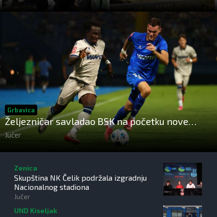
Grbavica
Željezničar savladao BSK na početku nove
sezone Wwin lige BiH
Jučer
Zenica
Skupština NK Čelik podržala izgradnju
Nacionalnog stadiona
Jučer
UND Kiseljak