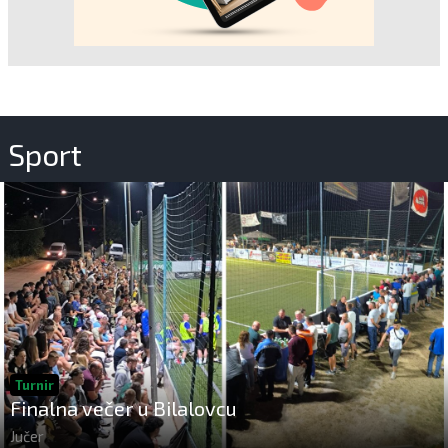
Sport
Turnir
Finalna večer u Bilalovcu
Jučer