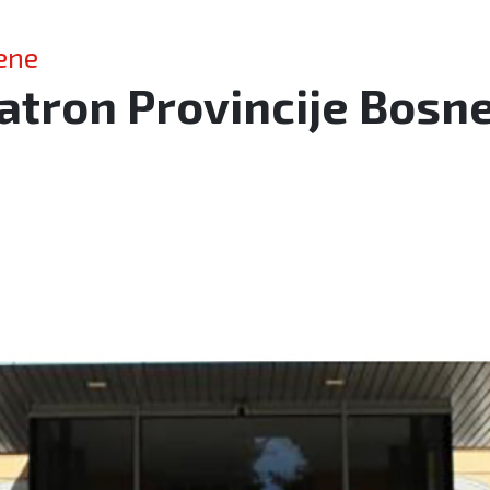
rene
atron Provincije Bosn