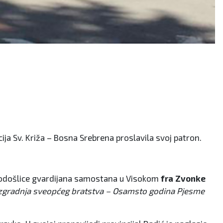
ja Sv. Križa – Bosna Srebrena proslavila svoj patron.
brodošlice gvardijana samostana u Visokom
fra Zvonke
zgradnja sveopćeg bratstva – Osamsto godina Pjesme