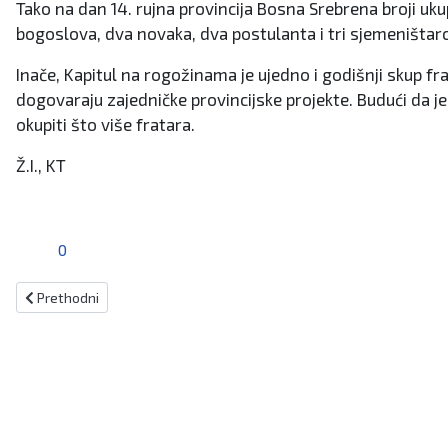
Tako na dan 14. rujna provincija Bosna Srebrena broji uk
bogoslova, dva novaka, dva postulanta i tri sjemeništarc
Inače, Kapitul na rogožinama je ujedno i godišnji skup fra
dogovaraju zajedničke provincijske projekte. Budući da je
okupiti što više fratara.
Ž.I., KT
0
Prethodni članak: Sveti Josip Kupertinski
Prethodni