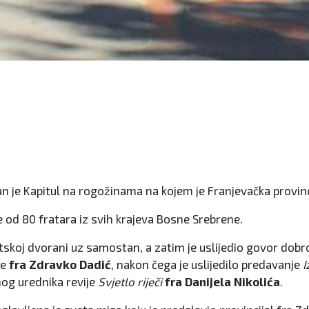
 je Kapitul na rogožinama na kojem je Franjevačka provinci
od 80 fratara iz svih krajeva Bosne Srebrene.
rtskoj dvorani uz samostan, a zatim je uslijedio govor do
ne
fra Zdravko Dadić
, nakon čega je uslijedilo predavanje
I
og urednika revije
Svjetlo riječi
fra Danijela Nikolića
.