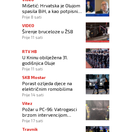
Mišetić: Hrvatska je Olujom
spasila BiH, a kao potpisnica
Daytona ima puno pravo
Prije 8 sati
štititi hrvatski narod
VIDEO
Širenje bruceloze u ŽSB
Prije 11 sati
RTV HB
U Kninu obilježena 31.
godišnjica Oluje
Prije 11 sati
SKB Mostar
Porast ozljeda djece na
električnim romobilima
Prije 14 sati
Vitez
Požar u PC-96: Vatrogasci
brzom intervencijom
spriječili širenje vatre na
Prije 17 sati
okolne objekte
Travnik