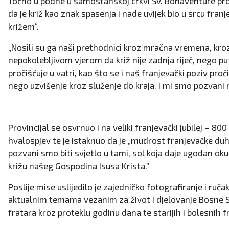
Točno u podne u samostanskoj crkvi Sv. Bonaventure prosla
da je križ kao znak spasenja i nade uvijek bio u srcu franj
križem“.
„Nosili su ga naši prethodnici kroz mračna vremena, kroz 
nepokolebljivom vjerom da križ nije zadnja riječ, nego p
pročišćuje u vatri, kao što se i naš franjevački poziv proč
nego uzvišenje kroz služenje do kraja. I mi smo pozvani n
Provincijal se osvrnuo i na veliki franjevački jubilej – 8
hvalospjev te je istaknuo da je „mudrost franjevačke duho
pozvani smo biti svjetlo u tami, sol koja daje ugodan oku
križu našeg Gospodina Isusa Krista.”
Poslije mise uslijedilo je zajedničko fotografiranje i r
aktualnim temama vezanim za život i djelovanje Bosne Sr
fratara kroz proteklu godinu dana te starijih i bolesnih fr