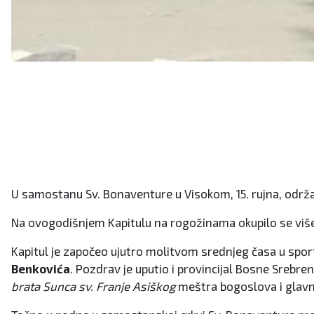
U samostanu Sv. Bonaventure u Visokom, 15. rujna, održan
Na ovogodišnjem Kapitulu na rogožinama okupilo se više 
Kapitul je započeo ujutro molitvom srednjeg časa u spo
Benkovića
. Pozdrav je uputio i provincijal Bosne Srebre
brata Sunca sv. Franje Asiškog
meštra bogoslova i glavn