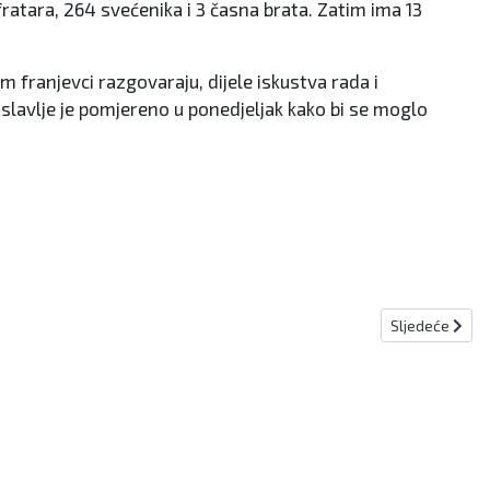
ratara, 264 svećenika i 3 časna brata. Zatim ima 13
em franjevci razgovaraju, dijele iskustva rada i
 slavlje je pomjereno u ponedjeljak kako bi se moglo
Sljedeći članak
Sljedeće