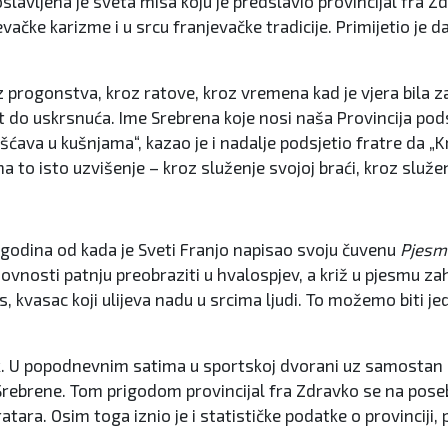
vljena je sveta misa koju je predslavio provincijal fra Zdr
evačke karizme i u srcu franjevačke tradicije. Primijetio je 
progonstva, kroz ratove, kroz vremena kad je vjera bila zabr
ut do uskrsnuća. Ime Srebrena koje nosi naša Provincija pod
išćava u kušnjama“, kazao je i nadalje podsjetio fratre da „Kri
a to isto uzvišenje – kroz služenje svojoj braći, kroz služ
00 godina od kada je Sveti Franjo napisao svoju čuvenu
Pjesm
vnosti patnju preobraziti u hvalospjev, a križ u pjesmu zah
s, kvasac koji ulijeva nadu u srcima ljudi. To možemo biti j
učak. U popodnevnim satima u sportskoj dvorani uz samostan
ebrene. Tom prigodom provincijal fra Zdravko se na poseba
atara. Osim toga iznio je i statističke podatke o provinciji,