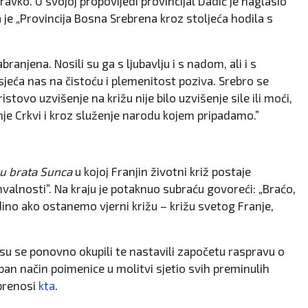
avko. U svojoj propovijedi provincijal Dadić je naglasio
da je „Provincija Bosna Srebrena kroz stoljeća hodila s
anjena. Nosili su ga s ljubavlju i s nadom, ali i s
sjeća nas na čistoću i plemenitost poziva. Srebro se
stovo uzvišenje na križu nije bilo uzvišenje sile ili moći,
enje Crkvi i kroz služenje narodu kojem pripadamo.”
u brata Sunca
u kojoj Franjin životni križ postaje
valnosti”. Na kraju je potaknuo subraću govoreći: „Braćo,
edino ako ostanemo vjerni križu – križu svetog Franje,
 su se ponovno okupili te nastavili započetu raspravu o
n način poimenice u molitvi sjetio svih preminulih
 prenosi
kta
.