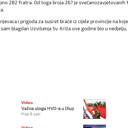
upno 282 fratra. Od toga broja 267 je svečanozavjetovanih f
a.
njevaca i prigoda za susret braće iz cijele provincije na koj
 sam blagdan Uzvišenja Sv. Križa ove godine bio u nedjelju,
Video
Važna uloga HVO-a u Oluji
Prije 8 sati
Video