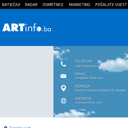
NATJEČAJI
RADAR
OSMRTNICE
MARKETING
POŠALJITE VIJEST
Početna
Vijesti
Sport
Kultura
Crna
kronika
Politika
Zanimljivosti