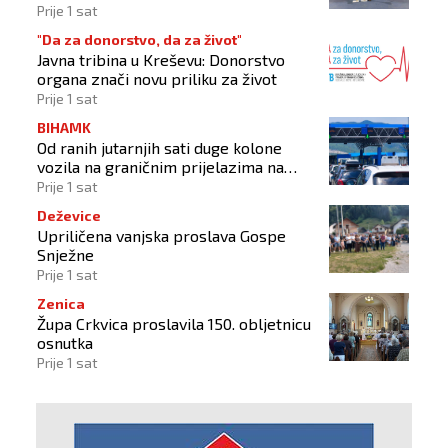
Prije 1 sat
"Da za donorstvo, da za život"
Javna tribina u Kreševu: Donorstvo
organa znači novu priliku za život
Prije 1 sat
BIHAMK
Od ranih jutarnjih sati duge kolone
vozila na graničnim prijelazima na
izlazu iz BiH
Prije 1 sat
Deževice
Upriličena vanjska proslava Gospe
Snježne
Prije 1 sat
Zenica
Župa Crkvica proslavila 150. obljetnicu
osnutka
Prije 1 sat