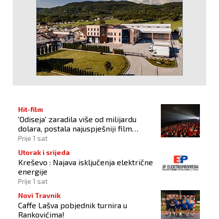
Hit-film
'Odiseja' zaradila više od milijardu
dolara, postala najuspješniji film
Christophera Nolana
Prije 1 sat
Utorak i srijeda
Kreševo : Najava isključenja električne
energije
Prije 1 sat
Novi Travnik
Caffe Lašva pobjednik turnira u
Rankovićima!