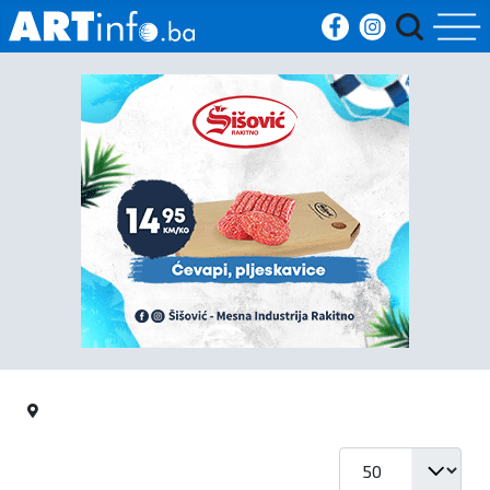
Početna
Vijesti
Sport
Kultura
Crna
kronika
Politika
Prikaz #
Zanimljivosti