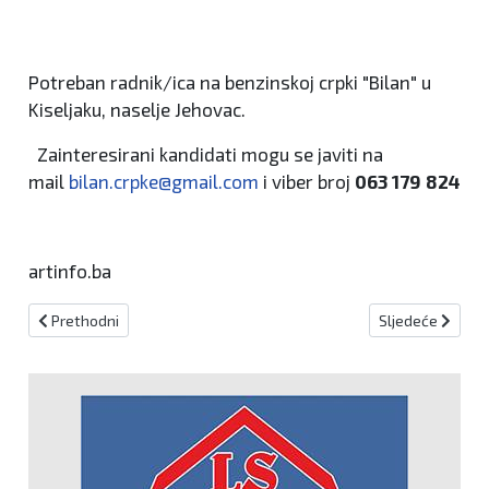
Potreban radnik/ica na benzinskoj crpki "Bilan" u
Kiseljaku, naselje Jehovac.
Zainteresirani kandidati mogu se javiti na
mail
bilan.crpke@gmail.com
i viber broj
063 179 824
artinfo.ba
Prethodni članak: U drugom dijelu dana mogući lokalni pljuskovi
Sljedeći članak:
Prethodni
Sljedeće