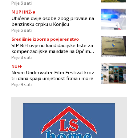
Konjica
Prije 6 sati
MUP HNŽ-a
Uhićene dvije osobe zbog provale na
benzinsku crpku u Konjicu
Prije 6 sati
Središnje izborno povjerenstvo
SIP BiH ovjerio kandidacijske liste za
kompenzacijske mandate na Općim
izborima 2026
Prije 8 sati
NUFF
Neum Underwater Film Festival kroz
tri dana spaja umjetnost filma i more
Prije 9 sati