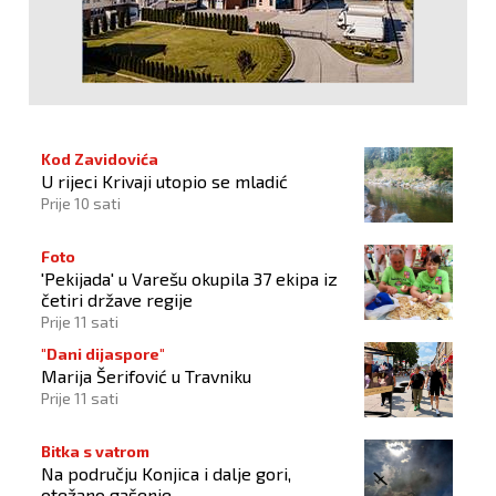
Kod Zavidovića
U rijeci Krivaji utopio se mladić
Prije 10 sati
Foto
'Pekijada' u Varešu okupila 37 ekipa iz
četiri države regije
Prije 11 sati
"Dani dijaspore"
Marija Šerifović u Travniku
Prije 11 sati
Bitka s vatrom
Na području Konjica i dalje gori,
otežano gašenje