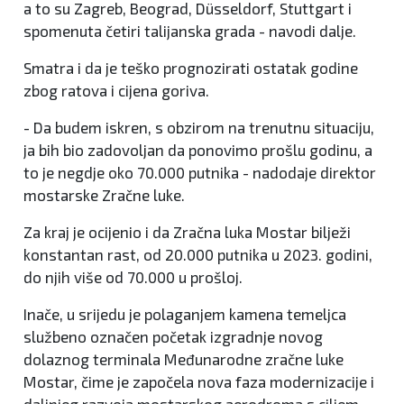
a to su Zagreb, Beograd, Düsseldorf, Stuttgart i
spomenuta četiri talijanska grada - navodi dalje.
Smatra i da je teško prognozirati ostatak godine
zbog ratova i cijena goriva.
- Da budem iskren, s obzirom na trenutnu situaciju,
ja bih bio zadovoljan da ponovimo prošlu godinu, a
to je negdje oko 70.000 putnika - nadodaje direktor
mostarske Zračne luke.
Za kraj je ocijenio i da Zračna luka Mostar bilježi
konstantan rast, od 20.000 putnika u 2023. godini,
do njih više od 70.000 u prošloj.
Inače, u srijedu je polaganjem kamena temeljca
službeno označen početak izgradnje novog
dolaznog terminala Međunarodne zračne luke
Mostar, čime je započela nova faza modernizacije i