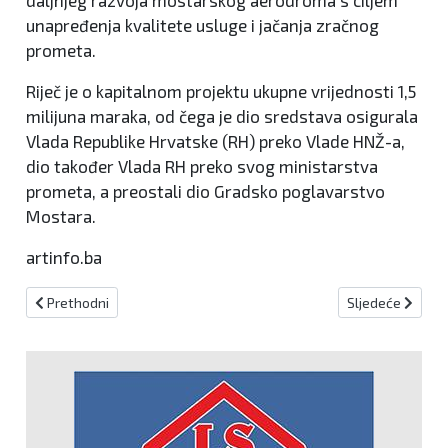
daljnjeg razvoja mostarskog aerodroma s ciljem
unapređenja kvalitete usluge i jačanja zračnog
prometa.
Riječ je o kapitalnom projektu ukupne vrijednosti 1,5
milijuna maraka, od čega je dio sredstava osigurala
Vlada Republike Hrvatske (RH) preko Vlade HNŽ-a,
dio također Vlada RH preko svog ministarstva
prometa, a preostali dio Gradsko poglavarstvo
Mostara.
artinfo.ba
Prethodni članak: Preminuo Željko Matić, dugogodišnji dopisnik R
Sljedeći članak:
Prethodni
Sljedeće