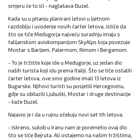
smjeru će to ići - naglašava Đuzel.
Kada su u pitanju planirani letovi u ljetnom
razdoblju i uvođenje novih čarter letova, ističe da
što se tiče Međugorja najveću suradnju imaju s
talijanskom aviokompanijom SkyAlps koja povezuje
Mostar s Barijem, Palermom, Rimom i Bergamom.
- To je tržište koje ide u Međugorje, uz jedan dio
naših turista koji idu prema Italiji. Što se tiče ostalih
čarter letova, ove smo godine imali 13 letova iz
Bugarske. Njihovi turisti su posjetili Hercegovinu,
gdje su obilazili Ljubuški, Mostar i druge destinacije
- kaže Đuzel.
Najavio je i da u rujnu očekuju novi set tih letova.
- Iskreno, sukob u Iranu nam je poremetio ovaj dio
što se tiče Bejruta. Ali ostajemo na našim tržištima,