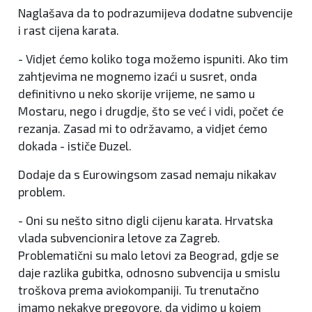
Naglašava da to podrazumijeva dodatne subvencije
i rast cijena karata.
- Vidjet ćemo koliko toga možemo ispuniti. Ako tim
zahtjevima ne mognemo izaći u susret, onda
definitivno u neko skorije vrijeme, ne samo u
Mostaru, nego i drugdje, što se već i vidi, počet će
rezanja. Zasad mi to održavamo, a vidjet ćemo
dokada - ističe Đuzel.
Dodaje da s Eurowingsom zasad nemaju nikakav
problem.
- Oni su nešto sitno digli cijenu karata. Hrvatska
vlada subvencionira letove za Zagreb.
Problematični su malo letovi za Beograd, gdje se
daje razlika gubitka, odnosno subvencija u smislu
troškova prema aviokompaniji. Tu trenutačno
imamo nekakve pregovore, da vidimo u kojem