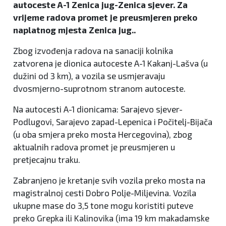
autoceste A-1 Zenica jug-Zenica sjever. Za
vrijeme radova promet je preusmjeren preko
naplatnog mjesta Zenica jug..
Zbog izvođenja radova na sanaciji kolnika
zatvorena je dionica autoceste A-1 Kakanj-Lašva (u
dužini od 3 km), a vozila se usmjeravaju
dvosmjerno-suprotnom stranom autoceste.
Na autocesti A-1 dionicama: Sarajevo sjever-
Podlugovi, Sarajevo zapad-Lepenica i Počitelj-Bijača
(u oba smjera preko mosta Hercegovina), zbog
aktualnih radova promet je preusmjeren u
pretjecajnu traku.
Zabranjeno je kretanje svih vozila preko mosta na
magistralnoj cesti Dobro Polje-Miljevina. Vozila
ukupne mase do 3,5 tone mogu koristiti puteve
preko Grepka ili Kalinovika (ima 19 km makadamske