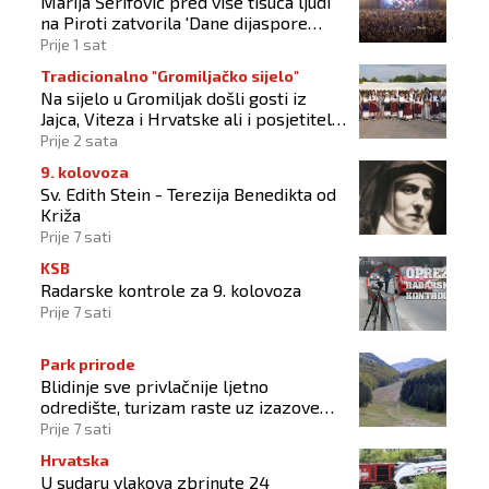
Marija Šerifović pred više tisuća ljudi
na Piroti zatvorila 'Dane dijaspore
2026'
Prije 1 sat
Tradicionalno "Gromiljačko sijelo"
Na sijelo u Gromiljak došli gosti iz
Jajca, Viteza i Hrvatske ali i posjetitelji
od Austrije do Australije
Prije 2 sata
9. kolovoza
Sv. Edith Stein - Terezija Benedikta od
Križa
Prije 7 sati
KSB
Radarske kontrole za 9. kolovoza
Prije 7 sati
Park prirode
Blidinje sve privlačnije ljetno
odredište, turizam raste uz izazove
očuvanja prirode
Prije 7 sati
Hrvatska
U sudaru vlakova zbrinute 24